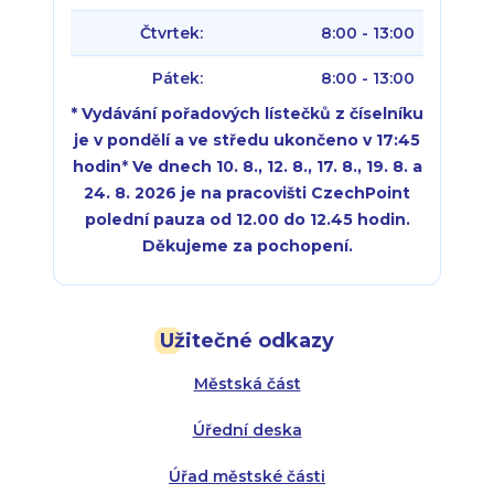
Čtvrtek:
8:00 - 13:00
Pátek:
8:00 - 13:00
* Vydávání pořadových lístečků z číselníku
je v pondělí a ve středu ukončeno v 17:45
hodin
*
Ve dnech 10. 8., 12. 8., 17. 8., 19. 8. a
24. 8. 2026 je na pracovišti CzechPoint
polední pauza od 12.00 do 12.45 hodin.
Děkujeme za pochopení.
Pondělí:
Pondělí:
8:00 - 18:00
8:00 - 18:00
Užitečné odkazy
Úterý:
Úterý:
8:00 - 16:00
8:00 - 13:00
Městská část
Středa:
Středa:
8:00 - 18:00
8:00 - 18:00
Úřední deska
Čtvrtek:
Čtvrtek:
8:00 - 16:00
8:00 - 13:00
Úřad městské části
Pátek:
8:00 - 14:30