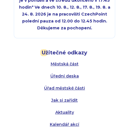
je v pondělí a ve středu ukončeno v 17:45
hodin
*
Ve dnech 10. 8., 12. 8., 17. 8., 19. 8. a
24. 8. 2026 je na pracovišti CzechPoint
polední pauza od 12.00 do 12.45 hodin.
Děkujeme za pochopení.
Pondělí:
Pondělí:
8:00 - 18:00
8:00 - 18:00
Užitečné odkazy
Úterý:
Úterý:
8:00 - 16:00
8:00 - 13:00
Městská část
Středa:
Středa:
8:00 - 18:00
8:00 - 18:00
Úřední deska
Čtvrtek:
Čtvrtek:
8:00 - 16:00
8:00 - 13:00
Úřad městské části
Pátek:
8:00 - 14:30
Jak si zařídit
Aktuality
Kalendář akcí