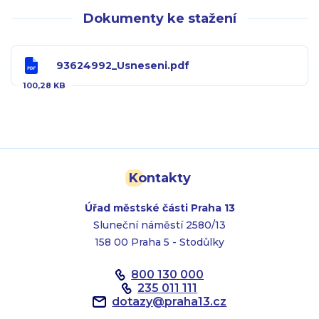
Dokumenty ke stažení
93624992_Usneseni.pdf
100,28 KB
Kontakty
Úřad městské části Praha 13
Sluneční náměstí 2580/13
158 00 Praha 5 - Stodůlky
800 130 000
235 011 111
dotazy
@
praha13.cz