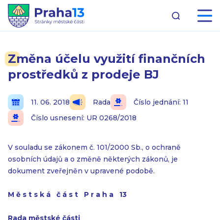
Změna účelu využití finančních
prostředků z prodeje BJ
11. 06. 2018
Rada
Číslo jednání: 11
Číslo usnesení: UR 0268/2018
V souladu se zákonem č. 101/2000 Sb., o ochraně
osobních údajů a o změně některých zákonů, je
dokument zveřejněn v upravené podobě.
M ě s t s k á č á s t P r a h a 13
Rada městské části