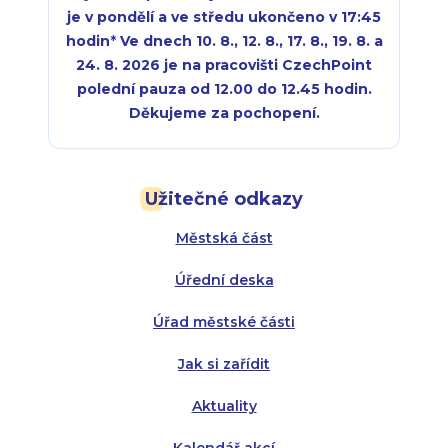
je v pondělí a ve středu ukončeno v 17:45
hodin
*
Ve dnech 10. 8., 12. 8., 17. 8., 19. 8. a
24. 8. 2026 je na pracovišti CzechPoint
polední pauza od 12.00 do 12.45 hodin.
Děkujeme za pochopení.
Pondělí:
Pondělí:
8:00 - 18:00
8:00 - 18:00
Užitečné odkazy
Úterý:
Úterý:
8:00 - 16:00
8:00 - 13:00
Městská část
Středa:
Středa:
8:00 - 18:00
8:00 - 18:00
Úřední deska
Čtvrtek:
Čtvrtek:
8:00 - 16:00
8:00 - 13:00
Úřad městské části
Pátek:
8:00 - 14:30
Jak si zařídit
Aktuality