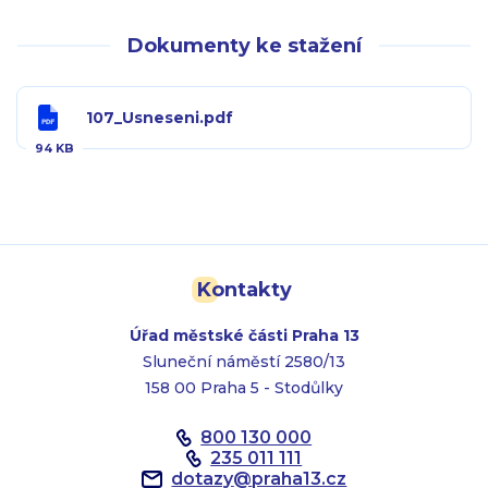
Dokumenty ke stažení
107_Usneseni.pdf
94 KB
Kontakty
Úřad městské části Praha 13
Sluneční náměstí 2580/13
158 00 Praha 5 - Stodůlky
800 130 000
235 011 111
dotazy
@
praha13.cz