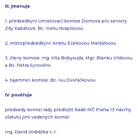
III. jmenuje
1. předsedkyni Umísťovací komise Domova pro seniory
Zity Kabátové: Bc. Yvetu Kvapilovou
2. místopředsedkyni: Anetu Ečekovou Maršálovou
3. členy komise: Ing. Víta Bobysuda, Mgr. Blanku Vildovou
a Bc. Petra Syrového
4. tajemnici komise: Bc. Ivu Dvořáčkovou
IV. pověřuje
předsedy komisí rady předložit Radě MČ Praha 13 návrhy
statutů jimi vedených komisí
Ing. David Vodrážka v. r.