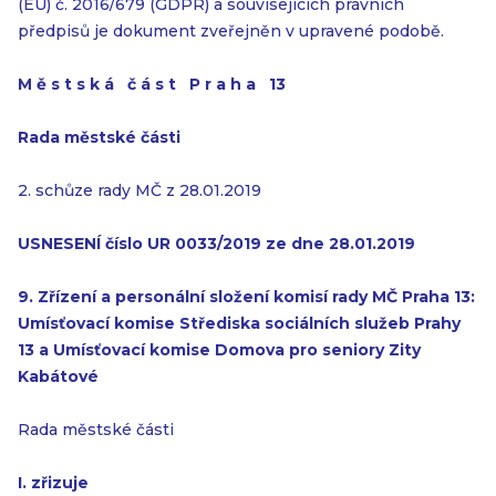
(EU) č. 2016/679 (GDPR) a souvisejících právních
předpisů je dokument zveřejněn v upravené podobě.
M ě s t s k á č á s t P r a h a 13
Rada městské části
2. schůze rady MČ z 28.01.2019
USNESENÍ číslo UR 0033/2019 ze dne 28.01.2019
9. Zřízení a personální složení komisí rady MČ Praha 13:
Umísťovací komise
Střediska sociálních služeb Prahy
13 a Umísťovací komise Domova pro seniory
Zity
Kabátové
Rada městské části
I. zřizuje