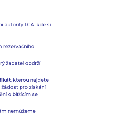
 autority I.CA, kde si
m rezervačního
rý žadatel obdrží
fikát
, kterou najdete
 žádost pro získání
ění o blížícím se
ám nemůžeme