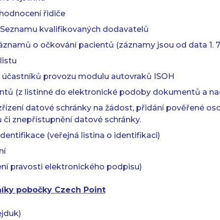
hodnocení řidiče
 Seznamu kvalifikovaných dodavatelů
áznamů o očkování pacientů (záznamy jsou od data 1. 7.
listu
u účastníků provozu modulu autovraků ISOH
ů (z listinné do elektronické podoby dokumentů a n
řízení datové schránky na žádost, přidání pověřené oso
 či znepřístupnění datové schránky.
ntifikace (veřejná listina o identifikaci)
ní
ení pravosti elektronického podpisu)
níky pobočky Czech Point
jduk)