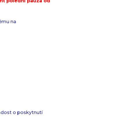
int polední pauza od
stému na
žádost o poskytnutí