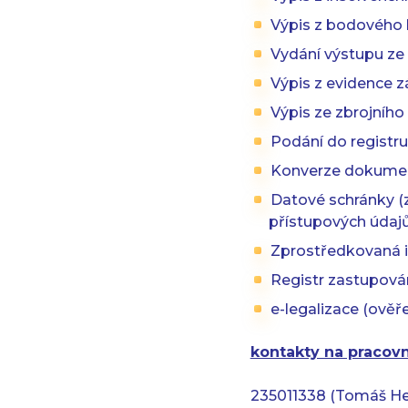
Výpis z bodového 
Vydání výstupu ze
Výpis z evidence z
Výpis ze zbrojního 
Podání do registr
Konverze dokument
Datové schránky (z
přístupových údajů
Zprostředkovaná ide
Registr zastupová
e-legalizace (ověř
kontakty na pracov
235011338 (Tomáš He