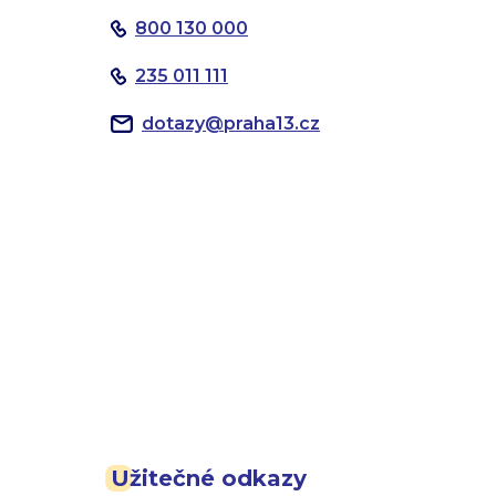
800 130 000
235 011 111
dotazy
@
praha13.cz
Užitečné odkazy