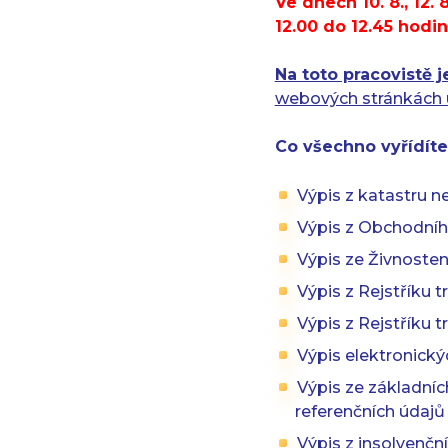
Ve dnech 10. 8., 12. 8.
12.00 do 12.45 hodi
Na toto pracovistě 
webových stránkách
Co všechno vyřídít
Výpis z katastru n
Výpis z Obchodního
Výpis ze Živnosten
Výpis z Rejstříku t
Výpis z Rejstříku 
Výpis elektronický
Výpis ze základníc
referenčních údajů 
Výpis z insolvenční