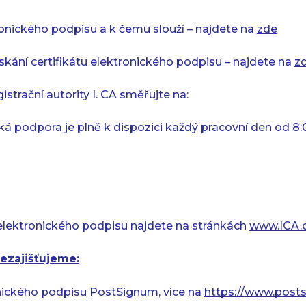
tronického podpisu a k čemu slouží – najdete na
zde
skání certifikátu elektronického podpisu – najdete na
z
istrační autority I. CA směřujte na:
á podpora je plně k dispozici každý pracovní den od 8:
y elektronického podpisu najdete na stránkách
www.ICA.
ezajišťujeme:
onického podpisu PostSignum, více na
https://www.post