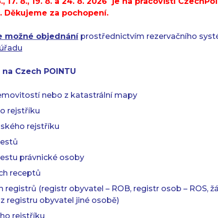
, 17. 8., 19. 8. a 24. 8.
2026 je na pracovišti CzechPo
n. Děkujeme za pochopení.
je možné objednání
prostřednictvím rezervačního sy
 úřadu
e na Czech POINTU
emovitostí nebo z katastrální mapy
 rejstříku
ského rejstříku
restů
trestu právnické osoby
ch receptů
h registrů (registr obyvatel – ROB, registr osob – ROS, 
z registru obyvatel jiné osobě)
ho rejstříku