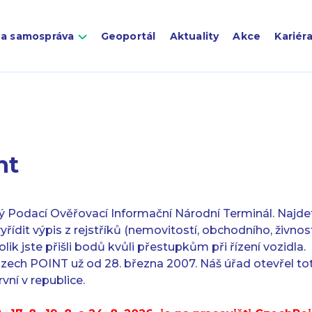
 a samospráva
Geoportál
Aktuality
Akce
Kariér
nt
 Podací Ověřovací Informační Národní Terminál. Najde
yřídit výpis z rejstříků (nemovitostí, obchodního, živnos
kolik jste přišli bodů kvůli přestupkům při řízení vozidla.
Czech POINT už od 28. března 2007. Náš úřad otevřel to
vní v republice.