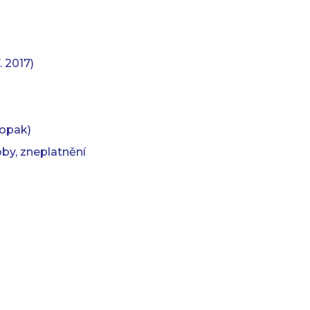
 2017)
aopak)
by, zneplatnění