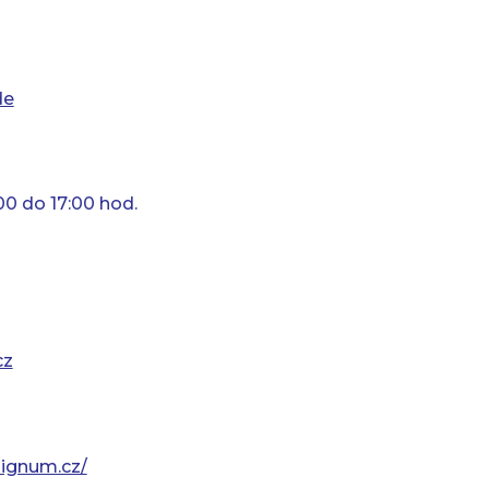
de
00 do 17:00 hod.
cz
signum.cz/