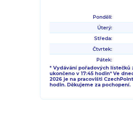
Pondělí:
Úterý:
Středa:
Čtvrtek:
Pátek:
* Vydávání pořadových lístečků z
ukončeno v 17:45 hodin
*
Ve dnech 
2026 je na pracovišti CzechPoint
hodin. Děkujeme za pochopení.
Pondělí:
Pondělí:
Úterý:
Úterý:
Středa:
Středa: