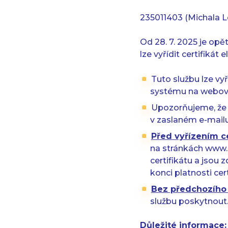
235011403 (Michala L
Od 28. 7. 2025 je opě
lze vyřídit certifikát
Tuto službu lze vyř
systému na webov
Upozorňujeme, že r
v zaslaném e-mailu
Před vyřízením ce
na stránkách www.i
certifikátu a jsou 
konci platnosti cer
Bez předchozího 
službu poskytnout
Důležité informace: