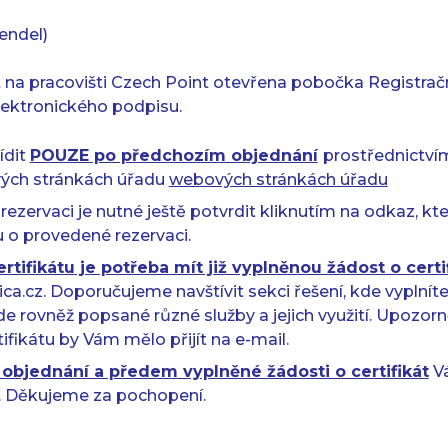
endel)
t na pracovišti Czech Point otevřena pobočka Registrační
 elektronického podpisu.
ídit
POUZE po předchozím objednání
prostřednictví
ých stránkách úřadu
webových stránkách úřadu
ezervaci je nutné ještě potvrdit kliknutím na odkaz, kte
 o provedené rezervaci.
rtifikátu je potřeba mít již vyplněnou žádost o certi
ca.cz. Doporučujeme navštívit sekci řešení, kde vyplníte
zde rovněž popsané různé služby a jejich využití. Upozorn
tifikátu by Vám mělo přijít na e-mail.
objednání a předem vyplněné žádosti o certifikát
V
. Děkujeme za pochopení.