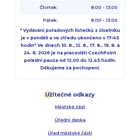
Čtvrtek:
8:00 - 13:00
Pátek:
8:00 - 13:00
* Vydávání pořadových lístečků z číselníku
je v pondělí a ve středu ukončeno v 17:45
hodin
*
Ve dnech 10. 8., 12. 8., 17. 8., 19. 8. a
24. 8. 2026 je na pracovišti CzechPoint
polední pauza od 12.00 do 12.45 hodin.
Děkujeme za pochopení.
Pondělí:
Pondělí:
8:00 - 18:00
8:00 - 18:00
Užitečné odkazy
Úterý:
Úterý:
8:00 - 16:00
8:00 - 13:00
Městská část
Středa:
Středa:
8:00 - 18:00
8:00 - 18:00
Úřední deska
Čtvrtek:
Čtvrtek:
8:00 - 16:00
8:00 - 13:00
Úřad městské části
Pátek:
8:00 - 14:30