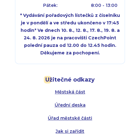
Pátek:
8:00 - 13:00
* Vydávání pořadových lístečků z číselníku
je v pondělí a ve středu ukončeno v 17:45
hodin
*
Ve dnech 10. 8., 12. 8., 17. 8., 19. 8. a
24. 8. 2026 je na pracovišti CzechPoint
polední pauza od 12.00 do 12.45 hodin.
Děkujeme za pochopení.
Pondělí:
Pondělí:
8:00 - 18:00
8:00 - 18:00
Užitečné odkazy
Úterý:
Úterý:
8:00 - 16:00
8:00 - 13:00
Městská část
Středa:
Středa:
8:00 - 18:00
8:00 - 18:00
Úřední deska
Čtvrtek:
Čtvrtek:
8:00 - 16:00
8:00 - 13:00
Úřad městské části
Pátek:
8:00 - 14:30
Jak si zařídit