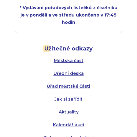
* Vydávání pořadových lístečků z číselníku
je v pondělí a ve středu ukončeno v 17:45
hodin
Pondělí:
Pondělí:
8:00 - 18:00
8:00 - 18:00
Užitečné odkazy
Úterý:
Úterý:
8:00 - 16:00
8:00 - 13:00
Městská část
Středa:
Středa:
8:00 - 18:00
8:00 - 18:00
Úřední deska
Čtvrtek:
Čtvrtek:
8:00 - 16:00
8:00 - 13:00
Úřad městské části
Pátek:
8:00 - 14:30
Jak si zařídit
Aktuality
Kalendář akcí