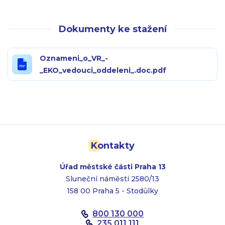
Dokumenty ke stažení
Oznameni_o_VR_-
_EKO_vedouci_oddeleni_.doc.pdf
Kontakty
Úřad městské části Praha 13
Sluneční náměstí 2580/13
158 00 Praha 5 - Stodůlky
800 130 000
235 011 111