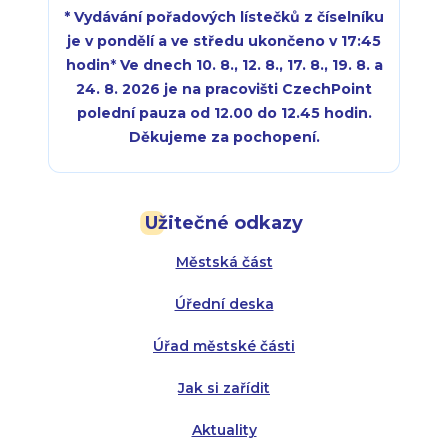
* Vydávání pořadových lístečků z číselníku
je v pondělí a ve středu ukončeno v 17:45
hodin
*
Ve dnech 10. 8., 12. 8., 17. 8., 19. 8. a
24. 8. 2026 je na pracovišti CzechPoint
polední pauza od 12.00 do 12.45 hodin.
Děkujeme za pochopení.
Pondělí:
Pondělí:
8:00 - 18:00
8:00 - 18:00
Užitečné odkazy
Úterý:
Úterý:
8:00 - 16:00
8:00 - 13:00
Městská část
Středa:
Středa:
8:00 - 18:00
8:00 - 18:00
Úřední deska
Čtvrtek:
Čtvrtek:
8:00 - 16:00
8:00 - 13:00
Úřad městské části
Pátek:
8:00 - 14:30
Jak si zařídit
Aktuality