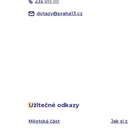
235 011 111
dotazy
@
praha13.cz
Užitečné odkazy
Městská část
Jak si z