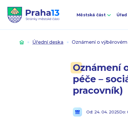
Městská část
Úřad
Úvod
Úřední deska
Oznámení o výběrovém ří
Oznámení o 
péče – soci
pracovník)
Od: 24. 04. 2025
Do: 