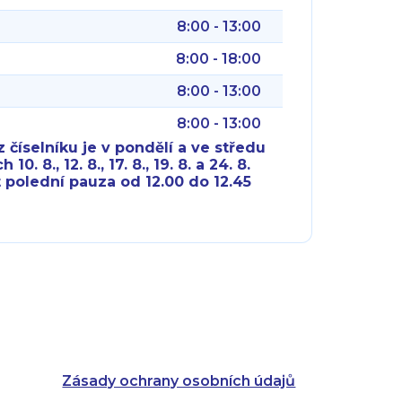
8:00 - 13:00
8:00 - 18:00
8:00 - 13:00
8:00 - 13:00
 číselníku je v pondělí a ve středu
10. 8., 12. 8., 17. 8., 19. 8. a 24. 8.
 polední pauza od 12.00 do 12.45
8:00 - 18:00
8:00 - 18:00
8:00 - 16:00
8:00 - 13:00
8:00 - 18:00
8:00 - 18:00
8:00 - 16:00
8:00 - 13:00
Zásady ochrany osobních údajů
8:00 - 14:30