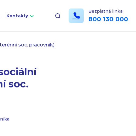
Bezplatná linka
a
Kontakty
800 130 000
erénní soc. pracovník)
ociální
í soc.
níka