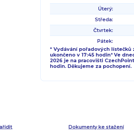
Úterý:
Středa:
Čtvrtek:
Pátek:
* Vydávání pořadových lístečků z
ukončeno v 17:45 hodin
*
Ve dnech 
2026 je na pracovišti CzechPoint
hodin. Děkujeme za pochopení.
Pondělí:
Pondělí:
Úterý:
Úterý:
Středa:
Středa:
Čtvrtek:
Čtvrtek:
ařídit
Dokumenty ke stažení
Pátek: