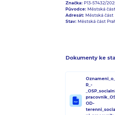
Značka:
P13-57432/20
Původce:
Městská část
Adresát:
Městská část 
Stav:
Městská část Pra
Dokumenty ke sta
Oznameni_o
R_-
_OSP_socialn
pracovnik_O
OD-
terenni_socia