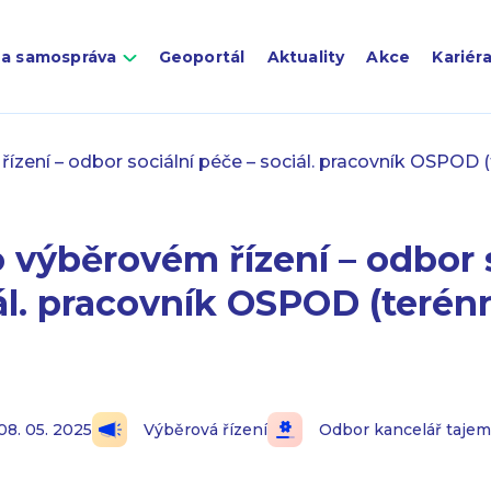
 a samospráva
Geoportál
Aktuality
Akce
Kariér
zení – odbor sociální péče – sociál. pracovník OSPOD (t
výběrovém řízení – odbor s
ál. pracovník OSPOD (terénn
08. 05. 2025
Výběrová řízení
Odbor kancelář tajem