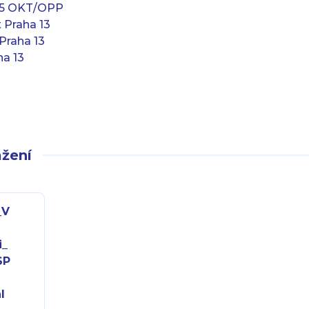
25 OKT/OPP
 Praha 13
Praha 13
ha 13
žení
_V
i_
SP
l