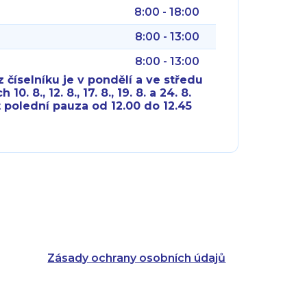
8:00 - 18:00
8:00 - 13:00
8:00 - 13:00
 číselníku je v pondělí a ve středu
10. 8., 12. 8., 17. 8., 19. 8. a 24. 8.
 polední pauza od 12.00 do 12.45
8:00 - 18:00
8:00 - 18:00
8:00 - 16:00
8:00 - 13:00
8:00 - 18:00
8:00 - 18:00
8:00 - 16:00
8:00 - 13:00
Zásady ochrany osobních údajů
8:00 - 14:30