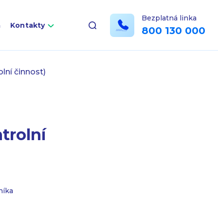
Bezplatná linka
a
Kontakty
800 130 000
lní činnost)
trolní
níka