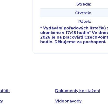
Středa:
Čtvrtek:
Pátek:
* Vydávání pořadových lístečků z
ukončeno v 17:45 hodin
*
Ve dnech 
2026 je na pracovišti CzechPoint
hodin. Děkujeme za pochopení.
Pondělí:
Pondělí:
Úterý:
Úterý:
Středa:
Středa:
Čtvrtek:
Čtvrtek:
ařídit
Dokumenty ke stažení
Pátek:
ty
Videonávody