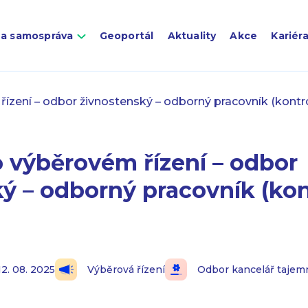
 a samospráva
Geoportál
Aktuality
Akce
Kariér
zení – odbor živnostenský – odborný pracovník (kontro
 výběrovém řízení – odbor
ý – odborný pracovník (kon
12. 08. 2025
Výběrová řízení
Odbor kancelář tajem