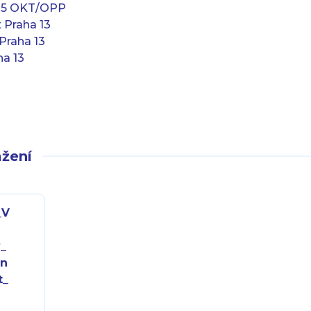
025 OKT/OPP
 Praha 13
Praha 13
ha 13
žení
_V
_
on
t_