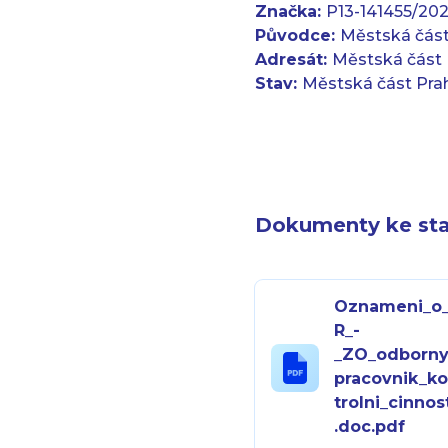
Značka:
P13-141455/2
Původce:
Městská část
Adresát:
Městská část 
Stav:
Městská část Pra
Dokumenty ke sta
Oznameni_o
R_-
_ZO_odborny
pracovnik_k
trolni_cinnos
.doc.pdf