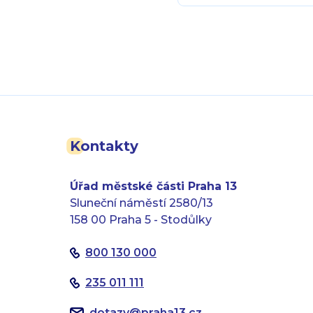
Kontakty
Úřad městské části Praha 13
Sluneční náměstí 2580/13
158 00 Praha 5 - Stodůlky
800 130 000
235 011 111
dotazy
@
praha13.cz