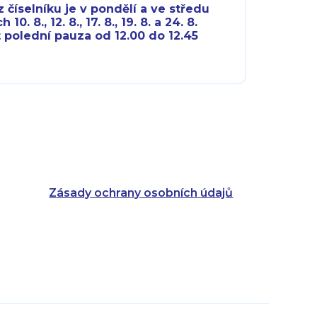
 číselníku je v pondělí a ve středu
10. 8., 12. 8., 17. 8., 19. 8. a 24. 8.
 polední pauza od 12.00 do 12.45
8:00 - 18:00
8:00 - 18:00
8:00 - 16:00
8:00 - 13:00
8:00 - 18:00
8:00 - 18:00
8:00 - 16:00
8:00 - 13:00
Zásady ochrany osobních údajů
8:00 - 14:30