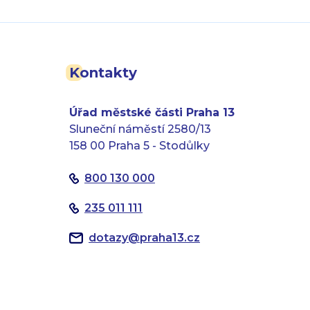
Kontakty
Úřad městské části Praha 13
Sluneční náměstí 2580/13
158 00 Praha 5 - Stodůlky
800 130 000
235 011 111
dotazy
@
praha13.cz