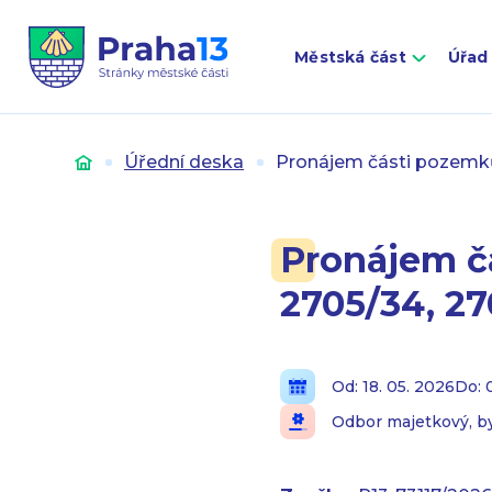
Městská část
Úřad
Úvod
Úřední deska
Pronájem části pozemků p
Pronájem čá
2705/34, 27
Od: 18. 05. 2026
Do: 
Odbor majetkový, by