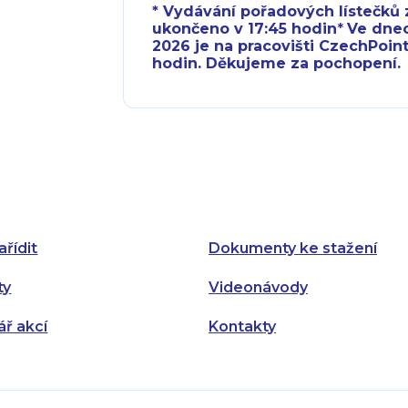
* Vydávání pořadových lístečků z
ukončeno v 17:45 hodin
*
Ve dnech 
2026 je na pracovišti CzechPoint
hodin. Děkujeme za pochopení.
Pondělí:
Pondělí:
Úterý:
Úterý:
Středa:
Středa:
Čtvrtek:
Čtvrtek:
ařídit
Dokumenty ke stažení
Pátek:
ty
Videonávody
ář akcí
Kontakty