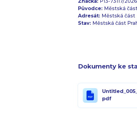
Značka:
P13-73117/2026
Původce:
Městská část
Adresát:
Městská část 
Stav:
Městská část Pra
Dokumenty ke sta
Untitled_005_
pdf