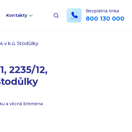
Bezplatná linka
a
Kontakty
800 130 000
4 v k.ú. Stodůlky
, 2235/12,
Stodůlky
tku a věcná břemena