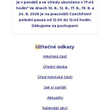
je v pondělí a ve středu ukončeno v 17:45
hodin
*
Ve dnech 10. 8., 12. 8., 17. 8., 19. 8. a
24. 8. 2026 je na pracovišti CzechPoint
polední pauza od 12.00 do 12.45 hodin.
Děkujeme za pochopení.
Pondělí:
Pondělí:
8:00 - 18:00
8:00 - 18:00
Užitečné odkazy
Úterý:
Úterý:
8:00 - 16:00
8:00 - 13:00
Městská část
Středa:
Středa:
8:00 - 18:00
8:00 - 18:00
Úřední deska
Čtvrtek:
Čtvrtek:
8:00 - 16:00
8:00 - 13:00
Úřad městské části
Pátek:
8:00 - 14:30
Jak si zařídit
Aktuality
Kalendář akcí