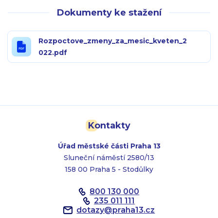
Dokumenty ke stažení
Rozpoctove_zmeny_za_mesic_kveten_2
022.pdf
Kontakty
Úřad městské části Praha 13
Sluneční náměstí 2580/13
158 00 Praha 5 - Stodůlky
800 130 000
235 011 111
dotazy
@
praha13.cz