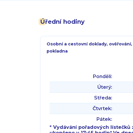
Úřední hodiny
Osobní a cestovní doklady, ověřování,
pokladna
Pondělí:
Úterý:
Středa:
Čtvrtek:
Pátek:
* Vydávání pořadových lístečků z
ukončeno v 17:45 hodin
*
Ve dnech 