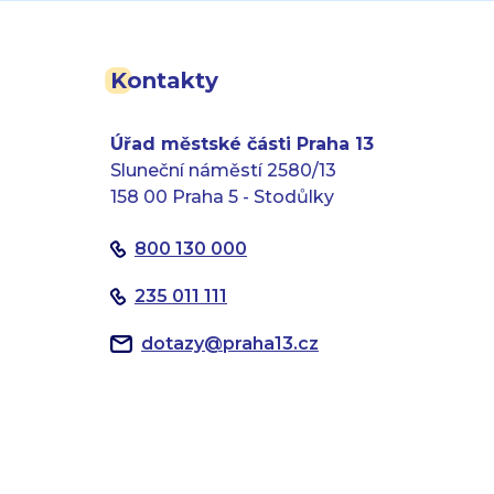
Kontakty
Úřad městské části Praha 13
Sluneční náměstí 2580/13
158 00 Praha 5 - Stodůlky
800 130 000
235 011 111
dotazy
@
praha13.cz