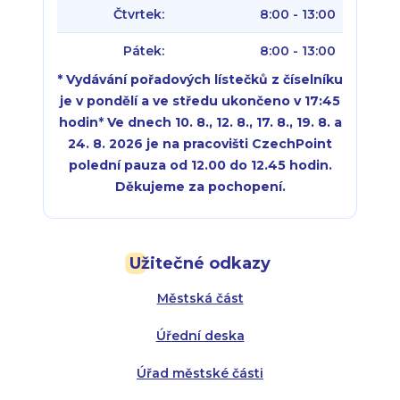
Čtvrtek:
8:00 - 13:00
Pátek:
8:00 - 13:00
* Vydávání pořadových lístečků z číselníku
je v pondělí a ve středu ukončeno v 17:45
hodin
*
Ve dnech 10. 8., 12. 8., 17. 8., 19. 8. a
24. 8. 2026 je na pracovišti CzechPoint
polední pauza od 12.00 do 12.45 hodin.
Děkujeme za pochopení.
Pondělí:
Pondělí:
8:00 - 18:00
8:00 - 18:00
Užitečné odkazy
Úterý:
Úterý:
8:00 - 16:00
8:00 - 13:00
Městská část
Středa:
Středa:
8:00 - 18:00
8:00 - 18:00
Úřední deska
Čtvrtek:
Čtvrtek:
8:00 - 16:00
8:00 - 13:00
Úřad městské části
Pátek:
8:00 - 14:30