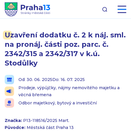
Uzavření dodatku č. 2 k náj. sml.
na pronáj. části poz. parc. č.
2342/315 a 2342/317 v k.ú.
Stodůlky
Od: 30. 06. 2025
Do: 16. 07. 2025
Prodeje, výpůjčky, nájmy nemovitého majetku a
věcná břemena
Odbor majetkový, bytový a investiční
Značka:
P13-118516/2025 Mart.
Původce:
Městská část Praha 13