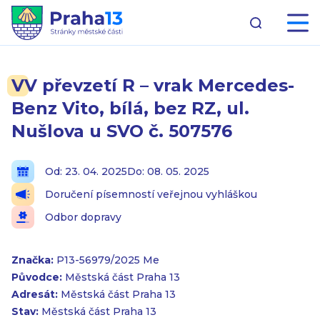
VV převzetí R – vrak Mercedes-
Benz Vito, bílá, bez RZ, ul.
Nušlova u SVO č. 507576
Od: 23. 04. 2025
Do: 08. 05. 2025
Doručení písemností veřejnou vyhláškou
Odbor dopravy
Značka:
P13-56979/2025 Me
Původce:
Městská část Praha 13
Adresát:
Městská část Praha 13
Stav:
Městská část Praha 13