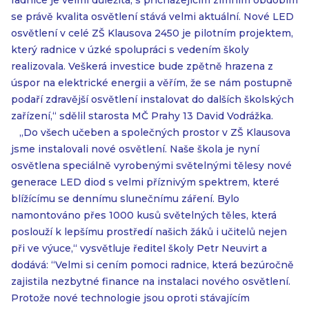
radnice je velmi důležitá, s přicházejícím zimním obdobím
se právě kvalita osvětlení stává velmi aktuální. Nové LED
osvětlení v celé ZŠ Klausova 2450 je pilotním projektem,
který radnice v úzké spolupráci s vedením školy
realizovala. Veškerá investice bude zpětně hrazena z
úspor na elektrické energii a věřím, že se nám postupně
podaří zdravější osvětlení instalovat do dalších školských
zařízení,“ sdělil starosta MČ Prahy 13 David Vodrážka.
„Do všech učeben a společných prostor v ZŠ Klausova
jsme instalovali nové osvětlení. Naše škola je nyní
osvětlena speciálně vyrobenými světelnými tělesy nové
generace LED diod s velmi příznivým spektrem, které
blížícímu se dennímu slunečnímu záření. Bylo
namontováno přes 1000 kusů světelných těles, která
poslouží k lepšímu prostředí našich žáků i učitelů nejen
při ve výuce,“ vysvětluje ředitel školy Petr Neuvirt a
dodává: “Velmi si cením pomoci radnice, která bezúročně
zajistila nezbytné finance na instalaci nového osvětlení.
Protože nové technologie jsou oproti stávajícím