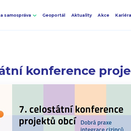
 a samospráva
Geoportál
Aktuality
Akce
Kariér
tátní konference proj