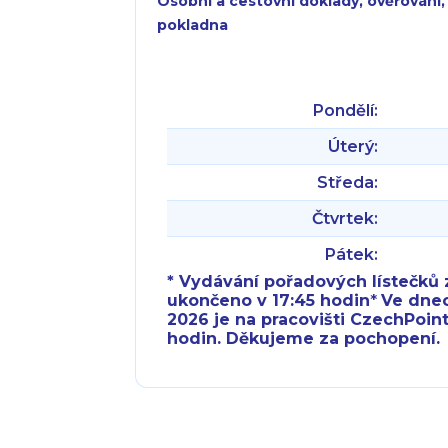
Osobní a cestovní doklady, ověřování,
pokladna
Pondělí:
Úterý:
Středa:
Čtvrtek:
Pátek:
* Vydávání pořadových lístečků z
ukončeno v 17:45 hodin
*
Ve dnech 
2026 je na pracovišti CzechPoint
hodin. Děkujeme za pochopení.
Pondělí:
Pondělí:
Úterý:
Úterý: