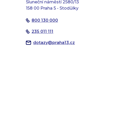
Sluneční náměstí 2580/13
158 00 Praha 5 - Stodůlky
800 130 000
235 011 111
dotazy
@
praha13.cz