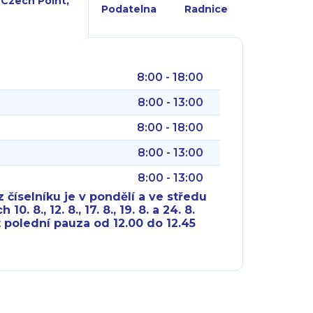
 Czech Point,
Podatelna
Radnice
8:00 - 18:00
8:00 - 13:00
8:00 - 18:00
8:00 - 13:00
8:00 - 13:00
 číselníku je v pondělí a ve středu
10. 8., 12. 8., 17. 8., 19. 8. a 24. 8.
 polední pauza od 12.00 do 12.45
8:00 - 18:00
8:00 - 18:00
8:00 - 16:00
8:00 - 13:00