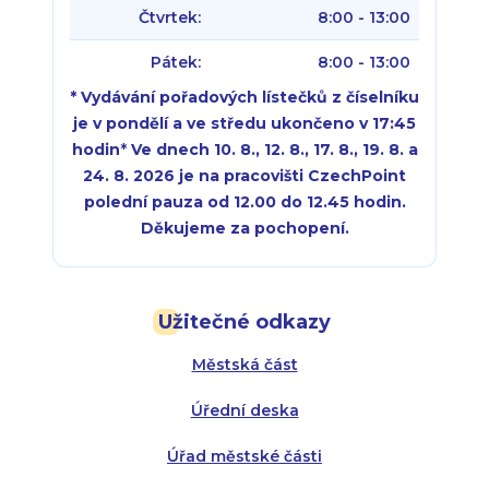
Čtvrtek:
8:00 - 13:00
Pátek:
8:00 - 13:00
* Vydávání pořadových lístečků z číselníku
je v pondělí a ve středu ukončeno v 17:45
hodin
*
Ve dnech 10. 8., 12. 8., 17. 8., 19. 8. a
24. 8. 2026 je na pracovišti CzechPoint
polední pauza od 12.00 do 12.45 hodin.
Děkujeme za pochopení.
Pondělí:
Pondělí:
8:00 - 18:00
8:00 - 18:00
Užitečné odkazy
Úterý:
Úterý:
8:00 - 16:00
8:00 - 13:00
Městská část
Středa:
Středa:
8:00 - 18:00
8:00 - 18:00
Úřední deska
Čtvrtek:
Čtvrtek:
8:00 - 16:00
8:00 - 13:00
Úřad městské části
Pátek:
8:00 - 14:30