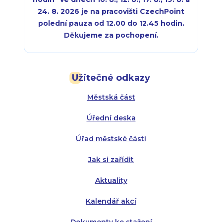
24. 8. 2026 je na pracovišti CzechPoint
polední pauza od 12.00 do 12.45 hodin.
Děkujeme za pochopení.
Pondělí:
Pondělí:
8:00 - 18:00
8:00 - 18:00
Užitečné odkazy
Úterý:
Úterý:
8:00 - 16:00
8:00 - 13:00
Městská část
Středa:
Středa:
8:00 - 18:00
8:00 - 18:00
Úřední deska
Čtvrtek:
Čtvrtek:
8:00 - 16:00
8:00 - 13:00
Úřad městské části
Pátek:
8:00 - 14:30
Jak si zařídit
Aktuality
Kalendář akcí