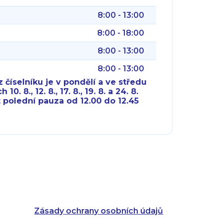
8:00 - 13:00
8:00 - 18:00
8:00 - 13:00
8:00 - 13:00
 číselníku je v pondělí a ve středu
10. 8., 12. 8., 17. 8., 19. 8. a 24. 8.
 polední pauza od 12.00 do 12.45
8:00 - 18:00
8:00 - 18:00
8:00 - 16:00
8:00 - 13:00
8:00 - 18:00
8:00 - 18:00
8:00 - 16:00
8:00 - 13:00
Zásady ochrany osobních údajů
8:00 - 14:30