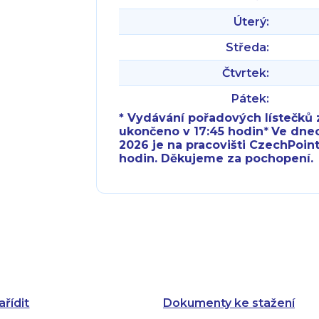
Úterý:
Středa:
Čtvrtek:
Pátek:
* Vydávání pořadových lístečků z
ukončeno v 17:45 hodin
*
Ve dnech 
2026 je na pracovišti CzechPoint
hodin. Děkujeme za pochopení.
Pondělí:
Pondělí:
Úterý:
Úterý:
Středa:
Středa:
Čtvrtek:
Čtvrtek:
ařídit
Dokumenty ke stažení
Pátek: