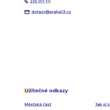
235 011 111
dotazy
@
praha13.cz
Užitečné odkazy
Městská část
Jak si z