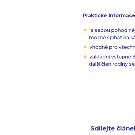
Praktické informace
s sebou pohodlné 
možné šplhat na šá
vhodné pro všechny 
základní vstupné 3
další člen rodiny s
Sdílejte článe