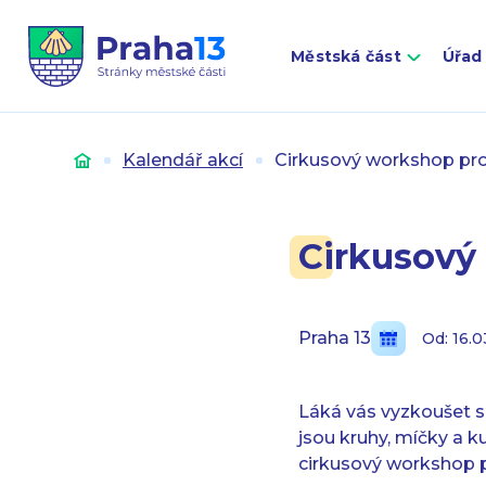
Městská část
Úřad
Úvod
Kalendář akcí
Cirkusový workshop pro 
Cirkusový 
Praha 13
Od: 16.
Láká vás vyzkoušet si
jsou kruhy, míčky a ku
cirkusový workshop pr