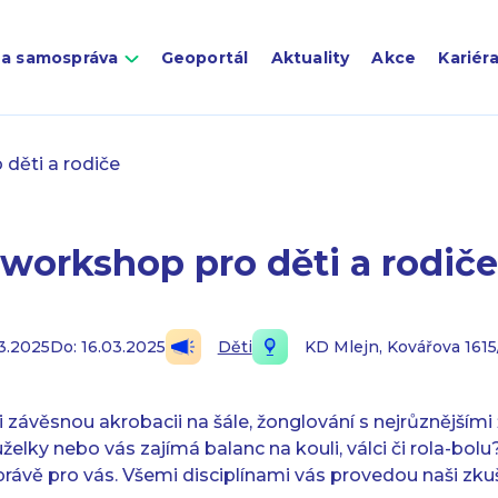
 a samospráva
Geoportál
Aktuality
Akce
Kariér
děti a rodiče
workshop pro děti a rodiče
03.2025
Do: 16.03.2025
Děti
KD Mlejn, Kovářova 1615
 závěsnou akrobacii na šále, žonglování s nejrůznějšími
želky nebo vás zajímá balanc na kouli, válci či rola-bolu
ávě pro vás. Všemi disciplínami vás provedou naši zkuše