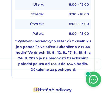
Úterý:
8:00 - 13:00
Středa:
8:00 - 18:00
Čtvrtek:
8:00 - 13:00
Pátek:
8:00 - 13:00
* Vydávání pořadových lístečků z číselníku
je v pondělí a ve středu ukončeno v 17:45
hodin
*
Ve dnech 10. 8., 12. 8., 17. 8., 19. 8. a
24. 8. 2026 je na pracovišti CzechPoint
polední pauza od 12.00 do 12.45 hodin.
Děkujeme za pochopení.
Pondělí:
Pondělí:
8:00 - 18:00
8:00 - 18:00
Užitečné odkazy
Úterý:
Úterý:
8:00 - 16:00
8:00 - 13:00
Městská část
Středa:
Středa:
8:00 - 18:00
8:00 - 18:00