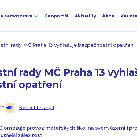
 a samospráva
Geoportál
Aktuality
Akce
Kariér
tní rady MČ Praha 13 vyhlašuje bezpečnostní opatření
tní rady MČ Praha 13 vyhla
tní opatření
20
Nenechte si ujít
3 omezuje provoz mateřských škol na svém území i pro
tnější záležitosti