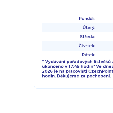
Pondělí:
Úterý:
Středa:
Čtvrtek:
Pátek:
* Vydávání pořadových lístečků z
ukončeno v 17:45 hodin
*
Ve dnech 
2026 je na pracovišti CzechPoint
hodin. Děkujeme za pochopení.
Pondělí:
Pondělí:
Úterý:
Úterý:
Středa:
Středa: