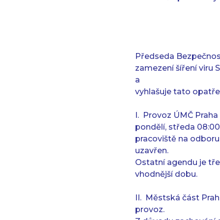
Předseda Bezpečnost
zamezení šíření viru
a
vyhlašuje tato opatře
I. Provoz ÚMČ Praha
pondělí, středa 08:0
pracoviště na odboru
uzavřen.
Ostatní agendu je tř
vhodnější dobu.
II. Městská část Pra
provoz.