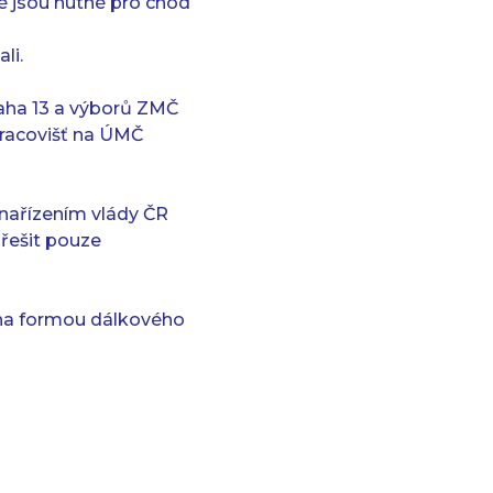
é jsou nutné pro chod
li.
raha 13 a výborů ZMČ
pracovišť na ÚMČ
 nařízením vlády ČR
 řešit pouze
éna formou dálkového