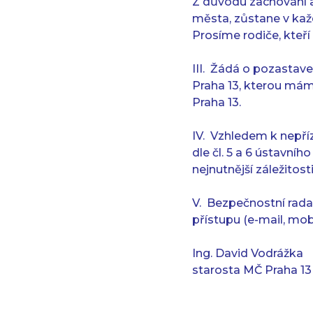
Z důvodu zachování a
města, zůstane v kaž
Prosíme rodiče, kteří
III. Žádá o pozastav
Praha 13, kterou mám
Praha 13.
IV. Vzhledem k nepříz
dle čl. 5 a 6 ústavní
nejnutnější záležitos
V. Bezpečnostní rada
přístupu (e-mail, mob
Ing. David Vodrážka
starosta MČ Praha 13