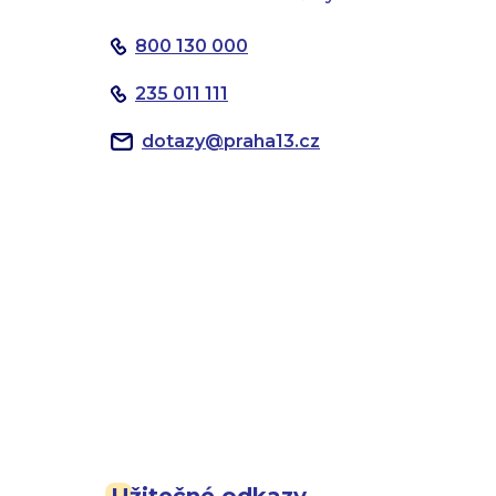
800 130 000
235 011 111
dotazy
@
praha13.cz