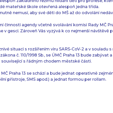
lespoň základního režimu hlídání dětí pro profese, kter
dé mateřské škole otevřená alespoň jedna třída.
 nutně nemusí, aby své děti do MŠ až do odvolání nedáva
ení činnosti agendy včetně svolávání komisí Rady MČ P
e v gesci. Zároveň Vás vyzývá k co nejmenší návštěvě 
nivé situaci s rozšířením viru SARS-CoV-2 a v souladu s
ho zákona č. 110/1998 Sb., se ÚMČ Praha 13 bude zabývat a
ti související s řádným chodem městské části.
 MČ Praha 13 se schází a bude jednat operativně zejm
ilní přístroje, SMS apod.) a jednat formou per rollam.