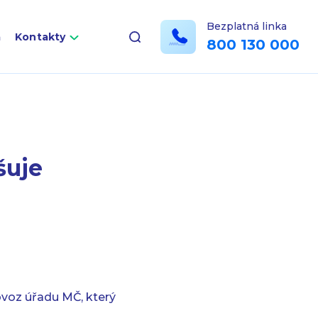
Bezplatná linka
a
Kontakty
800 130 000
šuje
voz úřadu MČ, který