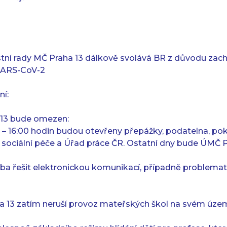
ní rady MČ Praha 13 dálkově svolává BR z důvodu zach
 SARS-CoV-2
ní:
 13 bude omezen:
0 – 16:00 hodin budou otevřeny přepážky, podatelna, po
 sociální péče a Úřad práce ČR. Ostatní dny bude ÚMČ P
eba řešit elektronickou komunikací, případně problemati
ha 13 zatím neruší provoz mateřských škol na svém úze