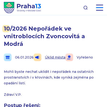
10/2026 Nepořádek ve
vnitroblocích Zvoncovitá a
Modrá
06.01.2026
Úklid města
Vyřešeno
Mohli byste nechat uklidit i nepořádek na ostatních
prostranstvích i v křovinách, kde vyniká zejména po
opadání listí.
Zdraví V.P.
Postup řešení: