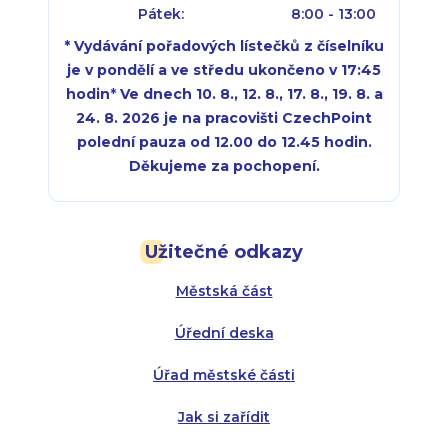
Pátek:
8:00 - 13:00
* Vydávání pořadových lístečků z číselníku
je v pondělí a ve středu ukončeno v 17:45
hodin
*
Ve dnech 10. 8., 12. 8., 17. 8., 19. 8. a
24. 8. 2026 je na pracovišti CzechPoint
polední pauza od 12.00 do 12.45 hodin.
Děkujeme za pochopení.
Pondělí:
Pondělí:
8:00 - 18:00
8:00 - 18:00
Užitečné odkazy
Úterý:
Úterý:
8:00 - 16:00
8:00 - 13:00
Městská část
Středa:
Středa:
8:00 - 18:00
8:00 - 18:00
Úřední deska
Čtvrtek:
Čtvrtek:
8:00 - 16:00
8:00 - 13:00
Úřad městské části
Pátek:
8:00 - 14:30
Jak si zařídit