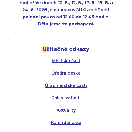
hodin
*
Ve dnech 10. 8., 12. 8., 17. 8., 19. 8. a
24. 8. 2026 je na pracovišti CzechPoint
polední pauza od 12.00 do 12.45 hodin.
Děkujeme za pochopení.
Pondělí:
Pondělí:
8:00 - 18:00
8:00 - 18:00
Užitečné odkazy
Úterý:
Úterý:
8:00 - 16:00
8:00 - 13:00
Městská část
Středa:
Středa:
8:00 - 18:00
8:00 - 18:00
Úřední deska
Čtvrtek:
Čtvrtek:
8:00 - 16:00
8:00 - 13:00
Úřad městské části
Pátek:
8:00 - 14:30
Jak si zařídit
Aktuality
Kalendář akcí