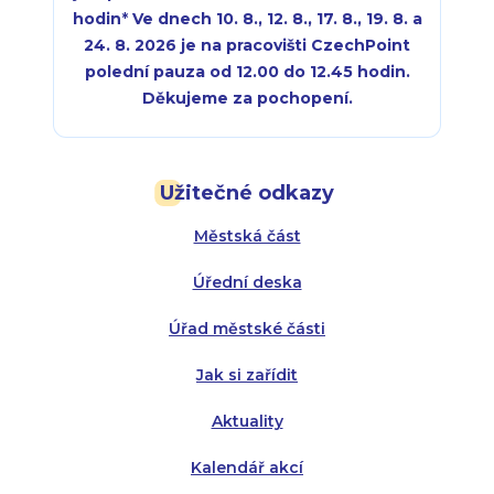
hodin
*
Ve dnech 10. 8., 12. 8., 17. 8., 19. 8. a
24. 8. 2026 je na pracovišti CzechPoint
polední pauza od 12.00 do 12.45 hodin.
Děkujeme za pochopení.
Pondělí:
Pondělí:
8:00 - 18:00
8:00 - 18:00
Užitečné odkazy
Úterý:
Úterý:
8:00 - 16:00
8:00 - 13:00
Městská část
Středa:
Středa:
8:00 - 18:00
8:00 - 18:00
Úřední deska
Čtvrtek:
Čtvrtek:
8:00 - 16:00
8:00 - 13:00
Úřad městské části
Pátek:
8:00 - 14:30
Jak si zařídit
Aktuality
Kalendář akcí