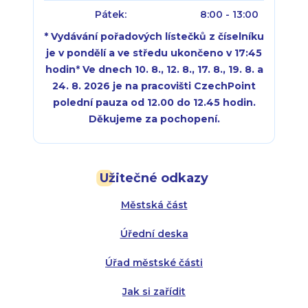
Pátek:
8:00 - 13:00
* Vydávání pořadových lístečků z číselníku
je v pondělí a ve středu ukončeno v 17:45
hodin
*
Ve dnech 10. 8., 12. 8., 17. 8., 19. 8. a
24. 8. 2026 je na pracovišti CzechPoint
polední pauza od 12.00 do 12.45 hodin.
Děkujeme za pochopení.
Pondělí:
Pondělí:
8:00 - 18:00
8:00 - 18:00
Užitečné odkazy
Úterý:
Úterý:
8:00 - 16:00
8:00 - 13:00
Městská část
Středa:
Středa:
8:00 - 18:00
8:00 - 18:00
Úřední deska
Čtvrtek:
Čtvrtek:
8:00 - 16:00
8:00 - 13:00
Úřad městské části
Pátek:
8:00 - 14:30
Jak si zařídit