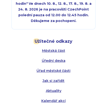
hodin
*
Ve dnech 10. 8., 12. 8., 17. 8., 19. 8. a
24. 8. 2026 je na pracovišti CzechPoint
polední pauza od 12.00 do 12.45 hodin.
Děkujeme za pochopení.
Pondělí:
Pondělí:
8:00 - 18:00
8:00 - 18:00
Užitečné odkazy
Úterý:
Úterý:
8:00 - 16:00
8:00 - 13:00
Městská část
Středa:
Středa:
8:00 - 18:00
8:00 - 18:00
Úřední deska
Čtvrtek:
Čtvrtek:
8:00 - 16:00
8:00 - 13:00
Úřad městské části
Pátek:
8:00 - 14:30
Jak si zařídit
Aktuality
Kalendář akcí