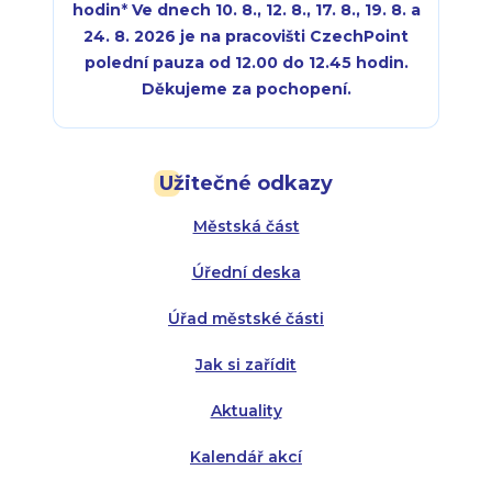
hodin
*
Ve dnech 10. 8., 12. 8., 17. 8., 19. 8. a
24. 8. 2026 je na pracovišti CzechPoint
polední pauza od 12.00 do 12.45 hodin.
Děkujeme za pochopení.
Pondělí:
Pondělí:
8:00 - 18:00
8:00 - 18:00
Užitečné odkazy
Úterý:
Úterý:
8:00 - 16:00
8:00 - 13:00
Městská část
Středa:
Středa:
8:00 - 18:00
8:00 - 18:00
Úřední deska
Čtvrtek:
Čtvrtek:
8:00 - 16:00
8:00 - 13:00
Úřad městské části
Pátek:
8:00 - 14:30
Jak si zařídit
Aktuality
Kalendář akcí