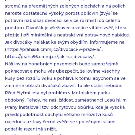
stromů na předmětných zelených plochách a na polích
naroste dostatečně vysoký porost obilovin (zvýší se
potravní nabídka), divočáci se více rozmístí do celého
prostoru. Divočák je všežravec a velice vitální zvěř, která
přežije i při minimální a neatraktivní potravinové nabídce.
Jak divočáky nelákat ke svým obydlím, informujeme na
(https://praha56.cmmj.cz/divocaci-v-praze-5/ ,
https://praha56.cmmj.cz/jak-na-divocaky/ .
Náš lov na honebních pozemcích bude samozřejmě
pokračovat a mohu vás ubezpečit, že lovíme všechny
kusy bez rozdílu věku a pohlaví. K tomu, abychom se ve
zmíněné oblasti divočáků zbavili, to ale stačit nebude.
Před čtyřmi lety byl problém v Motolském parku
obdobný. Tehdy, na naši žádost, zaměstnanci Lesů hl. m.
Prahy instalovali tzv. odchytovou obůrku, kde je vysoká
pravděpodobnost odchytu většího množství kusů
najednou a stavy černé zvěře se společnými silami
podařilo razantně snížit.