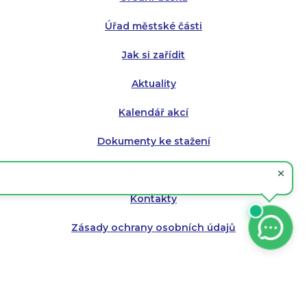
Čtvrtek:
Čtvrtek:
8:00 - 16:00
8:00 - 13:00
Úřad městské části
Pátek:
8:00 - 14:30
Jak si zařídit
Aktuality
Kalendář akcí
Dokumenty ke stažení
Videonávody
Kontakty
Zásady ochrany osobních údajů