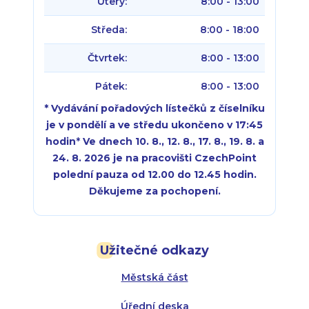
Úterý:
8:00 - 13:00
Středa:
8:00 - 18:00
Čtvrtek:
8:00 - 13:00
Pátek:
8:00 - 13:00
* Vydávání pořadových lístečků z číselníku
je v pondělí a ve středu ukončeno v 17:45
hodin
*
Ve dnech 10. 8., 12. 8., 17. 8., 19. 8. a
24. 8. 2026 je na pracovišti CzechPoint
polední pauza od 12.00 do 12.45 hodin.
Děkujeme za pochopení.
Pondělí:
Pondělí:
8:00 - 18:00
8:00 - 18:00
Užitečné odkazy
Úterý:
Úterý:
8:00 - 16:00
8:00 - 13:00
Městská část
Středa:
Středa:
8:00 - 18:00
8:00 - 18:00
Úřední deska