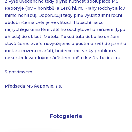
Z výše uvedeného tedy plyne nutnost spolupráce MS
Řeporyje (lov v honitbě) a Lesů hl. m. Prahy (odchyt a lov
mimo honitbu). Doporučuji tedy plně využít zimní roční
období (černá zvěř je ve větších tlupách) na co
nejrychlejší umístění většího odchytového zařízení (typu
ohrada) do oblasti Motola. Pokud tuto dobu ke snížení
stavů černé zvěře nevyužijeme a pustíme zvěř do jarního
metání (rození mláďat), budeme mít velký problém s
nekontrolovatelným nárůstem počtu kusů v budoucnu.
S pozdravem
Předseda MS Řeporyje, z.s.
Fotogalerie