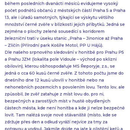
během posledních dvanácti měsíců evidujeme vysoký
počet podnětů občanů z městských částí Praha 5 a Praha
13, ale i úřadů samotných, týkající se výskytu většího
množství černé zvěře v blízkosti jejich příbytků. Jedná se
zejména o plochy zeleně sousedící s koridorem
železniční trati v úseku stanic „Praha – Jinonice až Praha
– Zličín (Přírodní park Košíře Motol, PP U Hájů).
Dle našeho srpnového sledování v honitbě pro Prahu P5
a Prahu JZM (lokalita pole Vidoule – východ po sklizni
obilovin), kterou obhospodařuje MS Řeporyje, z.s., se
jedná o cca 60 kusů černé zvěře. Z tohoto počtu jsme do
dnešního dne 12 kusů ulovili v honitbě nebo na
nehonebních pozemcích s povolením lovu. Tento lov, ale
způsobil, že zvěř zatahuje z míst lovu do, pro ni,
bezpečných a zarostlých míst v hustě obydlených
částech města, kde není honitba a kde ji nelze bezpečně
lovit. Tam nalézá svoje nové stávaniště (místo, kde se
zdržuje přes den a odkud vyráží nejvíce za tmy za
potravou a vodou). Jakmile dojde na jaře k olistění keřů a