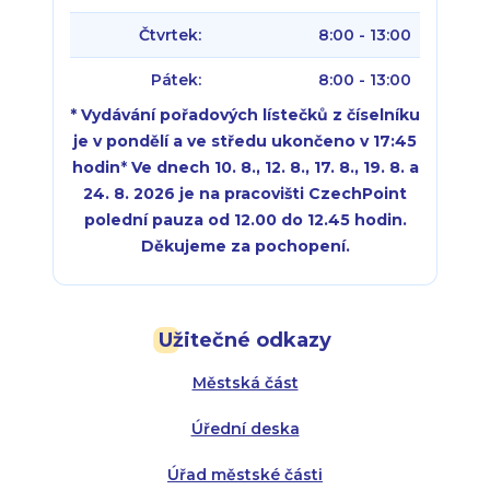
Čtvrtek:
8:00 - 13:00
Pátek:
8:00 - 13:00
* Vydávání pořadových lístečků z číselníku
je v pondělí a ve středu ukončeno v 17:45
hodin
*
Ve dnech 10. 8., 12. 8., 17. 8., 19. 8. a
24. 8. 2026 je na pracovišti CzechPoint
polední pauza od 12.00 do 12.45 hodin.
Děkujeme za pochopení.
Pondělí:
Pondělí:
8:00 - 18:00
8:00 - 18:00
Užitečné odkazy
Úterý:
Úterý:
8:00 - 16:00
8:00 - 13:00
Městská část
Středa:
Středa:
8:00 - 18:00
8:00 - 18:00
Úřední deska
Čtvrtek:
Čtvrtek:
8:00 - 16:00
8:00 - 13:00
Úřad městské části
Pátek:
8:00 - 14:30