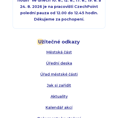
hodin
*
Ve dnech 10. 8., 12. 8., 17. 8., 19. 8. a
24. 8. 2026 je na pracovišti CzechPoint
polední pauza od 12.00 do 12.45 hodin.
Děkujeme za pochopení.
Pondělí:
Pondělí:
8:00 - 18:00
8:00 - 18:00
Užitečné odkazy
Úterý:
Úterý:
8:00 - 16:00
8:00 - 13:00
Městská část
Středa:
Středa:
8:00 - 18:00
8:00 - 18:00
Úřední deska
Čtvrtek:
Čtvrtek:
8:00 - 16:00
8:00 - 13:00
Úřad městské části
Pátek:
8:00 - 14:30
Jak si zařídit
Aktuality
Kalendář akcí