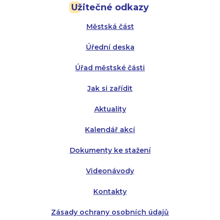
Užitečné odkazy
Úterý:
Úterý:
8:00 - 16:00
8:00 - 13:00
Městská část
Středa:
Středa:
8:00 - 18:00
8:00 - 18:00
Úřední deska
Čtvrtek:
Čtvrtek:
8:00 - 16:00
8:00 - 13:00
Úřad městské části
Pátek:
8:00 - 14:30
Jak si zařídit
Aktuality
Kalendář akcí
Dokumenty ke stažení
Videonávody
Kontakty
Zásady ochrany osobních údajů