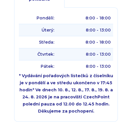
Pondělí:
8:00 - 18:00
Úterý:
8:00 - 13:00
Středa:
8:00 - 18:00
Čtvrtek:
8:00 - 13:00
Pátek:
8:00 - 13:00
* Vydávání pořadových lístečků z číselníku
je v pondělí a ve středu ukončeno v 17:45
hodin
*
Ve dnech 10. 8., 12. 8., 17. 8., 19. 8. a
24. 8. 2026 je na pracovišti CzechPoint
polední pauza od 12.00 do 12.45 hodin.
Děkujeme za pochopení.
Pondělí:
Pondělí:
8:00 - 18:00
8:00 - 18:00