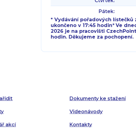
Čtvrtek:
Pátek:
* Vydávání pořadových lístečků z
ukončeno v 17:45 hodin
*
Ve dnech 
2026 je na pracovišti CzechPoint
hodin. Děkujeme za pochopení.
Pondělí:
Pondělí:
Úterý:
Úterý:
Středa:
Středa:
Čtvrtek:
Čtvrtek:
ařídit
Dokumenty ke stažení
Pátek:
ty
Videonávody
ář akcí
Kontakty