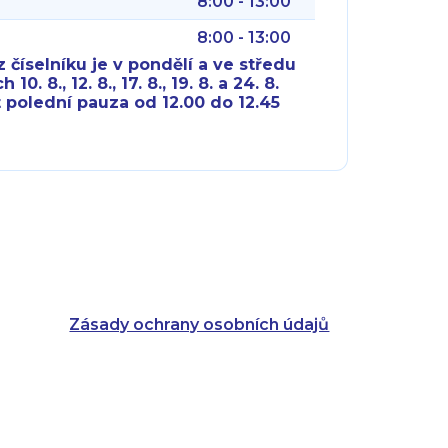
8:00 - 13:00
8:00 - 13:00
 číselníku je v pondělí a ve středu
10. 8., 12. 8., 17. 8., 19. 8. a 24. 8.
 polední pauza od 12.00 do 12.45
8:00 - 18:00
8:00 - 18:00
8:00 - 16:00
8:00 - 13:00
8:00 - 18:00
8:00 - 18:00
8:00 - 16:00
8:00 - 13:00
Zásady ochrany osobních údajů
8:00 - 14:30