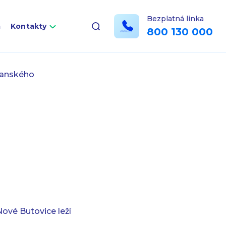
Bezplatná linka
a
Kontakty
800 130 000
ňanského
vé Butovice leží