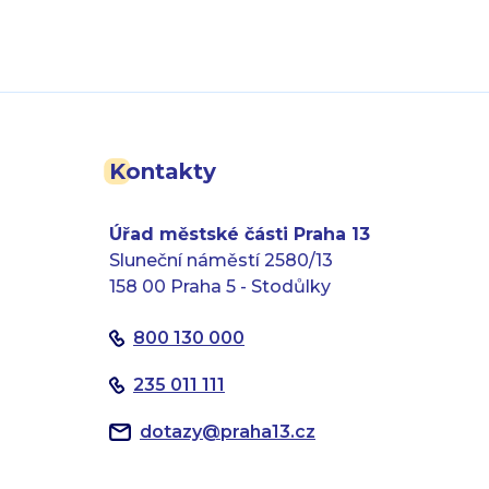
Kontakty
Úřad městské části Praha 13
Sluneční náměstí 2580/13
158 00 Praha 5 - Stodůlky
800 130 000
235 011 111
dotazy
@
praha13.cz