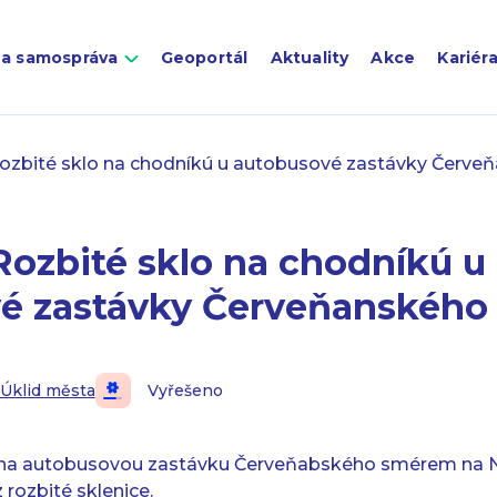
 a samospráva
Geoportál
Aktuality
Akce
Kariér
ozbité sklo na chodníkú u autobusové zastávky Červe
Rozbité sklo na chodníkú u
é zastávky Červeňanského
Úklid města
Vyřešeno
 na autobusovou zastávku Červeňabského smérem na No
 rozbité sklenice.