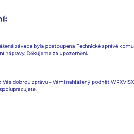
í:
lášená závada byla postoupena Technické správě komun
ění nápravy. Děkujeme za upozornění.
 Vás dobrou zprávu – Vámi nahlášený podnět WRXVISX1 
spolupracujete.