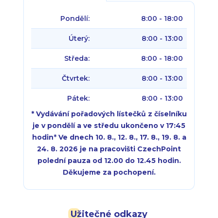
Pondělí:
8:00 - 18:00
Úterý:
8:00 - 13:00
Středa:
8:00 - 18:00
Čtvrtek:
8:00 - 13:00
Pátek:
8:00 - 13:00
* Vydávání pořadových lístečků z číselníku
je v pondělí a ve středu ukončeno v 17:45
hodin
*
Ve dnech 10. 8., 12. 8., 17. 8., 19. 8. a
24. 8. 2026 je na pracovišti CzechPoint
polední pauza od 12.00 do 12.45 hodin.
Děkujeme za pochopení.
Pondělí:
Pondělí:
8:00 - 18:00
8:00 - 18:00
Užitečné odkazy