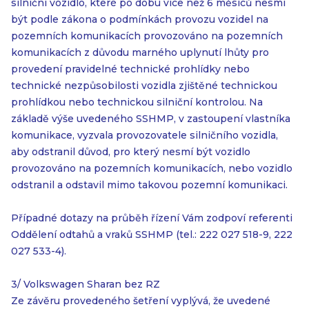
silniční vozidlo, které po dobu více než 6 měsíců nesmí
být podle zákona o podmínkách provozu vozidel na
pozemních komunikacích provozováno na pozemních
komunikacích z důvodu marného uplynutí lhůty pro
provedení pravidelné technické prohlídky nebo
technické nezpůsobilosti vozidla zjištěné technickou
prohlídkou nebo technickou silniční kontrolou. Na
základě výše uvedeného SSHMP, v zastoupení vlastníka
komunikace, vyzvala provozovatele silničního vozidla,
aby odstranil důvod, pro který nesmí být vozidlo
provozováno na pozemních komunikacích, nebo vozidlo
odstranil a odstavil mimo takovou pozemní komunikaci.
Případné dotazy na průběh řízení Vám zodpoví referenti
Oddělení odtahů a vraků SSHMP (tel.: 222 027 518-9, 222
027 533-4).
3/ Volkswagen Sharan bez RZ
Ze závěru provedeného šetření vyplývá, že uvedené