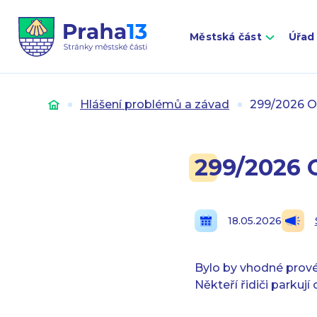
Městská část
Úřad
Úvod
Hlášení problémů a závad
299/2026 Oz
299/2026 O
18.05.2026
Bylo by vhodné provés
Někteří řidiči parkují