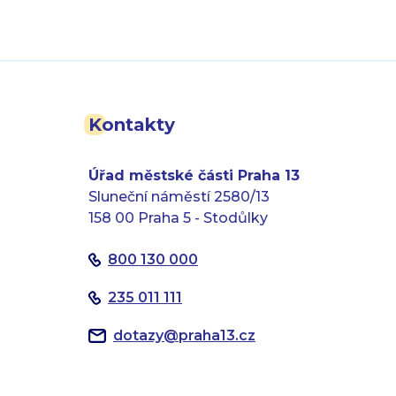
Kontakty
Úřad městské části Praha 13
Sluneční náměstí 2580/13
158 00 Praha 5 - Stodůlky
800 130 000
235 011 111
dotazy
@
praha13.cz