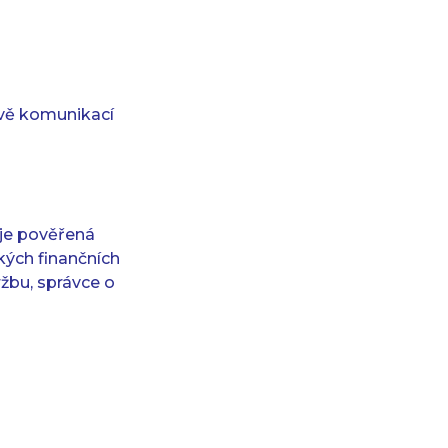
ávě komunikací
 je pověřená
kých finančních
žbu, správce o