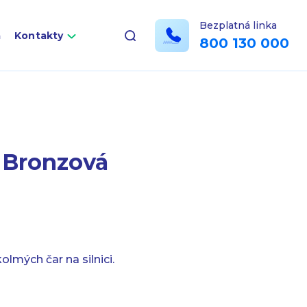
Bezplatná linka
a
Kontakty
800 130 000
ě Bronzová
lmých čar na silnici.