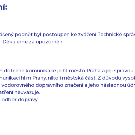
í:
ášený podnět byl postoupen ke zvážení Technické spr
. Děkujeme za upozornění.
m dotčené komunikace je hl. město Praha a její správou
unikací hl.m.Prahy, nikoli městská část. Z důvodu vyso
 vodorovného dopravního značení a jeho následnou údr
tření neuvažuje.
 odbor dopravy