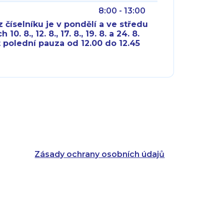
8:00 - 13:00
 číselníku je v pondělí a ve středu
10. 8., 12. 8., 17. 8., 19. 8. a 24. 8.
 polední pauza od 12.00 do 12.45
8:00 - 18:00
8:00 - 18:00
8:00 - 16:00
8:00 - 13:00
8:00 - 18:00
8:00 - 18:00
8:00 - 16:00
8:00 - 13:00
Zásady ochrany osobních údajů
8:00 - 14:30