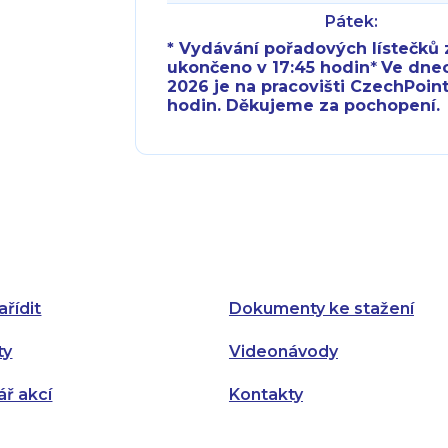
Pátek:
* Vydávání pořadových lístečků z
ukončeno v 17:45 hodin
*
Ve dnech 
2026 je na pracovišti CzechPoint
hodin. Děkujeme za pochopení.
Pondělí:
Pondělí:
Úterý:
Úterý:
Středa:
Středa:
Čtvrtek:
Čtvrtek:
ařídit
Dokumenty ke stažení
Pátek:
ty
Videonávody
ář akcí
Kontakty