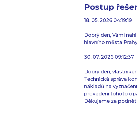
Postup řešen
18. 05. 2026 04:19:19
Dobrý den, Vámi nahl
hlavního města Prahy
30. 07. 2026 09:12:37
Dobrý den, vlastníke
Technická správa kom
nákladů na vyznačení
provedení tohoto opa
Děkujeme za podnět,