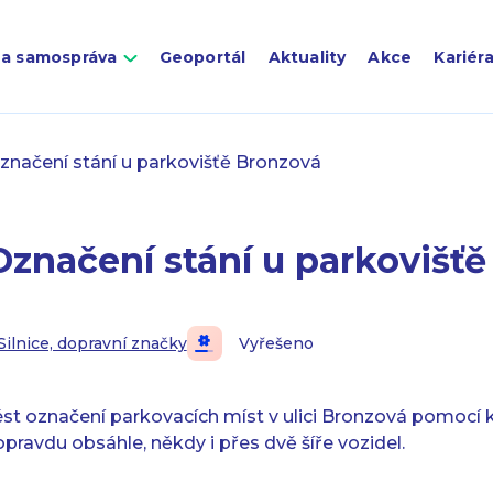
 a samospráva
Geoportál
Aktuality
Akce
Kariér
načení stání u parkovišťě Bronzová
značení stání u parkovišť
Silnice, dopravní značky
Vyřešeno
t označení parkovacích míst v ulici Bronzová pomocí ko
 opravdu obsáhle, někdy i přes dvě šíře vozidel.