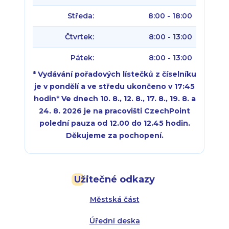
Středa:
8:00 - 18:00
Čtvrtek:
8:00 - 13:00
Pátek:
8:00 - 13:00
* Vydávání pořadových lístečků z číselníku
je v pondělí a ve středu ukončeno v 17:45
hodin
*
Ve dnech 10. 8., 12. 8., 17. 8., 19. 8. a
24. 8. 2026 je na pracovišti CzechPoint
polední pauza od 12.00 do 12.45 hodin.
Děkujeme za pochopení.
Pondělí:
Pondělí:
8:00 - 18:00
8:00 - 18:00
Užitečné odkazy
Úterý:
Úterý:
8:00 - 16:00
8:00 - 13:00
Městská část
Středa:
Středa:
8:00 - 18:00
8:00 - 18:00
Úřední deska
Čtvrtek:
Čtvrtek:
8:00 - 16:00
8:00 - 13:00