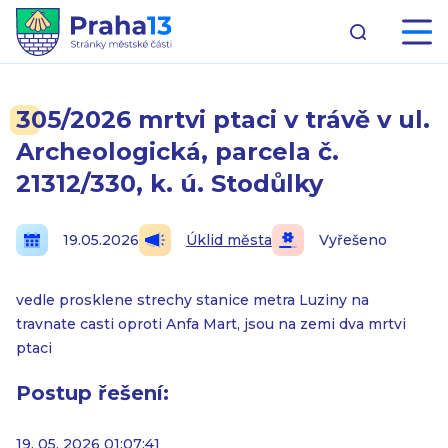
305/2026 mrtvi ptaci v trávě v ul.
Archeologická, parcela č.
21312/330, k. ú. Stodůlky
19.05.2026
Úklid města
Vyřešeno
vedle prosklene strechy stanice metra Luziny na
travnate casti oproti Anfa Mart, jsou na zemi dva mrtvi
ptaci
Postup řešení:
19. 05. 2026 01:07:41