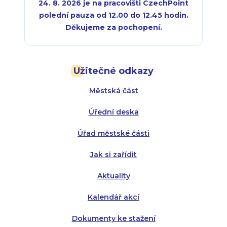
24. 8. 2026 je na pracovišti CzechPoint
polední pauza od 12.00 do 12.45 hodin.
Děkujeme za pochopení.
Pondělí:
Pondělí:
8:00 - 18:00
8:00 - 18:00
Užitečné odkazy
Úterý:
Úterý:
8:00 - 16:00
8:00 - 13:00
Městská část
Středa:
Středa:
8:00 - 18:00
8:00 - 18:00
Úřední deska
Čtvrtek:
Čtvrtek:
8:00 - 16:00
8:00 - 13:00
Úřad městské části
Pátek:
8:00 - 14:30
Jak si zařídit
Aktuality
Kalendář akcí
Dokumenty ke stažení