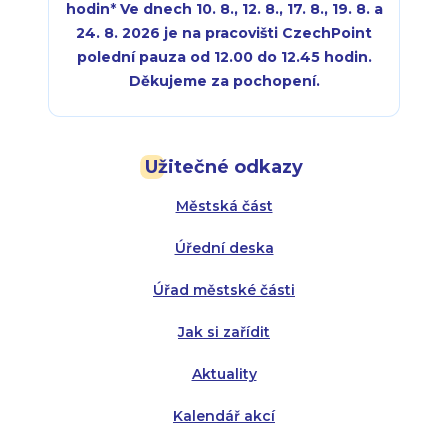
hodin
*
Ve dnech 10. 8., 12. 8., 17. 8., 19. 8. a
24. 8. 2026 je na pracovišti CzechPoint
polední pauza od 12.00 do 12.45 hodin.
Děkujeme za pochopení.
Pondělí:
Pondělí:
8:00 - 18:00
8:00 - 18:00
Užitečné odkazy
Úterý:
Úterý:
8:00 - 16:00
8:00 - 13:00
Městská část
Středa:
Středa:
8:00 - 18:00
8:00 - 18:00
Úřední deska
Čtvrtek:
Čtvrtek:
8:00 - 16:00
8:00 - 13:00
Úřad městské části
Pátek:
8:00 - 14:30
Jak si zařídit
Aktuality
Kalendář akcí