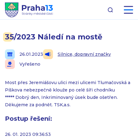
35/2023 Náledí na mostě
26.01.2023
Silnice, dopravní značky
Vyřešeno
Most přes Jeremiášovu ulici mezi ulicemi Tlumačovská a
Píškova nebezpečně klouže po celé šíři chodníku
***** Dobrý den, Inkriminovaný úsek bude ošetřen.
Děkujeme za podnět. TSK,a.s.
Postup řešení:
26. 01. 2023 09:36:53