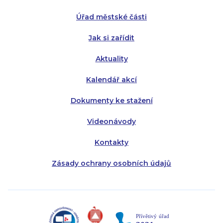
Čtvrtek:
Čtvrtek:
8:00 - 16:00
8:00 - 13:00
Úřad městské části
Pátek:
8:00 - 14:30
Jak si zařídit
Aktuality
Kalendář akcí
Dokumenty ke stažení
Videonávody
Kontakty
Zásady ochrany osobních údajů