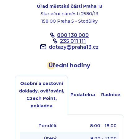
Úřad městské části Praha 13
Sluneční náměstí 2580/13
158 00 Praha 5 - Stodůlky
800 130 000
235 011 111
dotazy
@
praha13.cz
Úřední hodiny
Osobní a cestovní
doklady, ověřování,
Podatelna
Radnice
Czech Point,
pokladna
Pondělí:
8:00 - 18:00
Úterý:
8:00 - 13:00