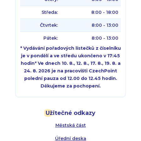
Středa:
8:00 - 18:00
Čtvrtek:
8:00 - 13:00
Pátek:
8:00 - 13:00
* Vydávání pořadových lístečků z číselníku
je v pondělí a ve středu ukončeno v 17:45
hodin
*
Ve dnech 10. 8., 12. 8., 17. 8., 19. 8. a
24. 8. 2026 je na pracovišti CzechPoint
polední pauza od 12.00 do 12.45 hodin.
Děkujeme za pochopení.
Pondělí:
Pondělí:
8:00 - 18:00
8:00 - 18:00
Užitečné odkazy
Úterý:
Úterý:
8:00 - 16:00
8:00 - 13:00
Městská část
Středa:
Středa:
8:00 - 18:00
8:00 - 18:00
Úřední deska