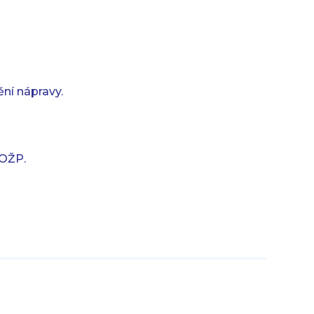
ní nápravy.
 OŽP.