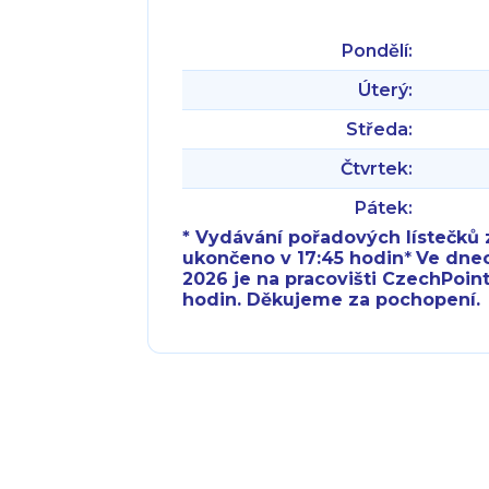
Pondělí:
Úterý:
Středa:
Čtvrtek:
Pátek:
* Vydávání pořadových lístečků z
ukončeno v 17:45 hodin
*
Ve dnech 
2026 je na pracovišti CzechPoint
hodin. Děkujeme za pochopení.
Pondělí:
Pondělí:
Úterý:
Úterý:
Středa:
Středa: