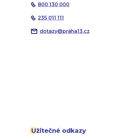
800 130 000
235 011 111
dotazy
@
praha13.cz
Užitečné odkazy