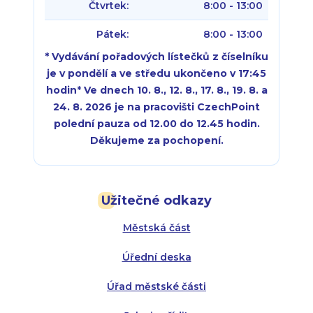
Čtvrtek:
8:00 - 13:00
Pátek:
8:00 - 13:00
* Vydávání pořadových lístečků z číselníku
je v pondělí a ve středu ukončeno v 17:45
hodin
*
Ve dnech 10. 8., 12. 8., 17. 8., 19. 8. a
24. 8. 2026 je na pracovišti CzechPoint
polední pauza od 12.00 do 12.45 hodin.
Děkujeme za pochopení.
Pondělí:
Pondělí:
8:00 - 18:00
8:00 - 18:00
Užitečné odkazy
Úterý:
Úterý:
8:00 - 16:00
8:00 - 13:00
Městská část
Středa:
Středa:
8:00 - 18:00
8:00 - 18:00
Úřední deska
Čtvrtek:
Čtvrtek:
8:00 - 16:00
8:00 - 13:00
Úřad městské části
Pátek:
8:00 - 14:30