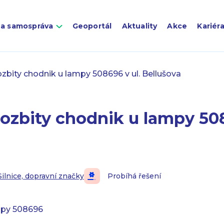
 a samospráva
Geoportál
Aktuality
Akce
Kariér
zbity chodnik u lampy 508696 v ul. Bellušova
ozbity chodnik u lampy 508
Silnice, dopravní značky
Probíhá řešení
mpy 508696