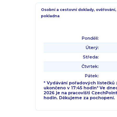
Osobní a cestovní doklady, ověřování,
pokladna
Pondělí:
Úterý:
Středa:
Čtvrtek:
Pátek:
* Vydávání pořadových lístečků z
ukončeno v 17:45 hodin
*
Ve dnech 
2026 je na pracovišti CzechPoint
hodin. Děkujeme za pochopení.
Pondělí:
Pondělí: