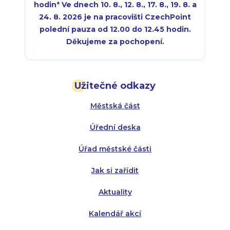
hodin
*
Ve dnech 10. 8., 12. 8., 17. 8., 19. 8. a
24. 8. 2026 je na pracovišti CzechPoint
polední pauza od 12.00 do 12.45 hodin.
Děkujeme za pochopení.
Pondělí:
Pondělí:
8:00 - 18:00
8:00 - 18:00
Užitečné odkazy
Úterý:
Úterý:
8:00 - 16:00
8:00 - 13:00
Městská část
Středa:
Středa:
8:00 - 18:00
8:00 - 18:00
Úřední deska
Čtvrtek:
Čtvrtek:
8:00 - 16:00
8:00 - 13:00
Úřad městské části
Pátek:
8:00 - 14:30
Jak si zařídit
Aktuality
Kalendář akcí