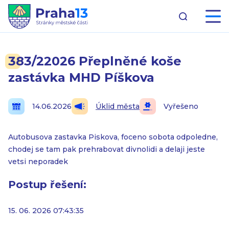
383/22026 Přeplněné koše
zastávka MHD Píškova
14.06.2026
Úklid města
Vyřešeno
Autobusova zastavka Piskova, foceno sobota odpoledne,
chodej se tam pak prehrabovat divnolidi a delaji jeste
vetsi neporadek
Postup řešení:
15. 06. 2026 07:43:35