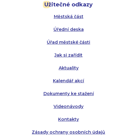
Užitečné odkazy
Úterý:
Úterý:
8:00 - 16:00
8:00 - 13:00
Městská část
Středa:
Středa:
8:00 - 18:00
8:00 - 18:00
Úřední deska
Čtvrtek:
Čtvrtek:
8:00 - 16:00
8:00 - 13:00
Úřad městské části
Pátek:
8:00 - 14:30
Jak si zařídit
Aktuality
Kalendář akcí
Dokumenty ke stažení
Videonávody
Kontakty
Zásady ochrany osobních údajů