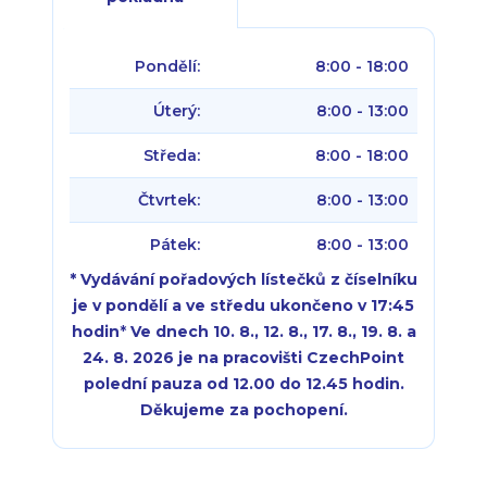
Pondělí:
8:00 - 18:00
Úterý:
8:00 - 13:00
Středa:
8:00 - 18:00
Čtvrtek:
8:00 - 13:00
Pátek:
8:00 - 13:00
* Vydávání pořadových lístečků z číselníku
je v pondělí a ve středu ukončeno v 17:45
hodin
*
Ve dnech 10. 8., 12. 8., 17. 8., 19. 8. a
24. 8. 2026 je na pracovišti CzechPoint
polední pauza od 12.00 do 12.45 hodin.
Děkujeme za pochopení.
Pondělí:
Pondělí:
8:00 - 18:00
8:00 - 18:00