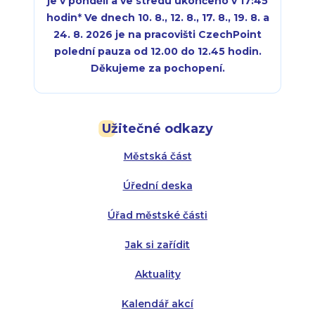
je v pondělí a ve středu ukončeno v 17:45
hodin
*
Ve dnech 10. 8., 12. 8., 17. 8., 19. 8. a
24. 8. 2026 je na pracovišti CzechPoint
polední pauza od 12.00 do 12.45 hodin.
Děkujeme za pochopení.
Pondělí:
Pondělí:
8:00 - 18:00
8:00 - 18:00
Užitečné odkazy
Úterý:
Úterý:
8:00 - 16:00
8:00 - 13:00
Městská část
Středa:
Středa:
8:00 - 18:00
8:00 - 18:00
Úřední deska
Čtvrtek:
Čtvrtek:
8:00 - 16:00
8:00 - 13:00
Úřad městské části
Pátek:
8:00 - 14:30
Jak si zařídit
Aktuality
Kalendář akcí