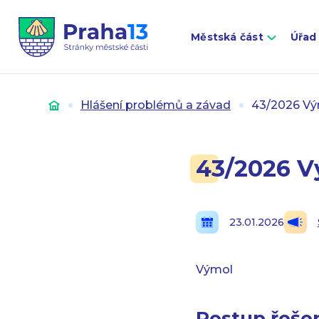
Městská část
Úřad
Úvod
Hlášení problémů a závad
43/2026 Vým
43/2026 V
23.01.2026
Výmol
Postup řešen