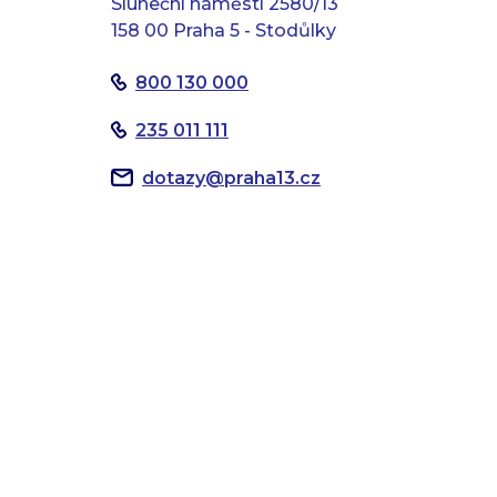
Sluneční náměstí 2580/13
158 00 Praha 5 - Stodůlky
800 130 000
235 011 111
dotazy
@
praha13.cz