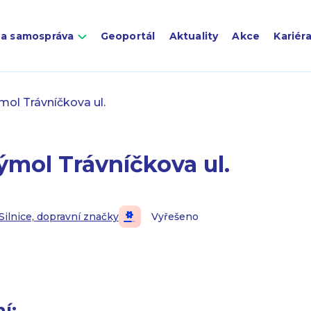
 a samospráva
Geoportál
Aktuality
Akce
Kariér
ol Trávníčkova ul.
ýmol Trávníčkova ul.
Silnice, dopravní značky
Vyřešeno
í: