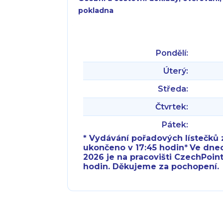
pokladna
Pondělí:
Úterý:
Středa:
Čtvrtek:
Pátek:
* Vydávání pořadových lístečků z
ukončeno v 17:45 hodin
*
Ve dnech 
2026 je na pracovišti CzechPoint
hodin. Děkujeme za pochopení.
Pondělí:
Pondělí:
Úterý:
Úterý: