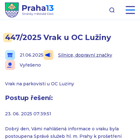
447/2025 Vrak u OC Lužiny
21.06.2025
Silnice, dopravní značky
Vyřešeno
Vrak na parkovisti u OC Luziny
Postup řešení:
23. 06. 2025 07:39:51
Dobrý den, Vámi nahlášená informace o vraku byla
postoupena Správě služeb hl. m. Prahy k prošetření