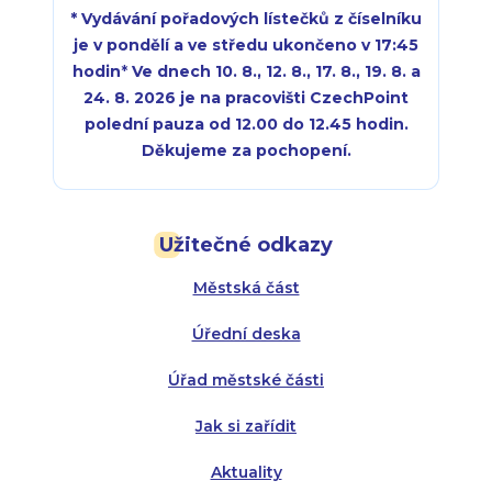
* Vydávání pořadových lístečků z číselníku
je v pondělí a ve středu ukončeno v 17:45
hodin
*
Ve dnech 10. 8., 12. 8., 17. 8., 19. 8. a
24. 8. 2026 je na pracovišti CzechPoint
polední pauza od 12.00 do 12.45 hodin.
Děkujeme za pochopení.
Pondělí:
Pondělí:
8:00 - 18:00
8:00 - 18:00
Užitečné odkazy
Úterý:
Úterý:
8:00 - 16:00
8:00 - 13:00
Městská část
Středa:
Středa:
8:00 - 18:00
8:00 - 18:00
Úřední deska
Čtvrtek:
Čtvrtek:
8:00 - 16:00
8:00 - 13:00
Úřad městské části
Pátek:
8:00 - 14:30
Jak si zařídit
Aktuality