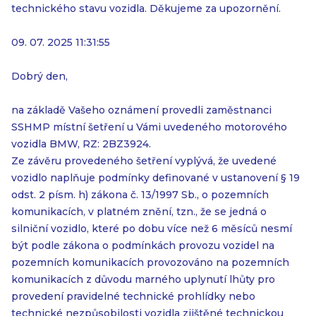
technického stavu vozidla. Děkujeme za upozornění.
09. 07. 2025 11:31:55
Dobrý den,
na základě Vašeho oznámení provedli zaměstnanci
SSHMP místní šetření u Vámi uvedeného motorového
vozidla BMW, RZ: 2BZ3924.
Ze závěru provedeného šetření vyplývá, že uvedené
vozidlo naplňuje podmínky definované v ustanovení § 19
odst. 2 písm. h) zákona č. 13/1997 Sb., o pozemních
komunikacích, v platném znění, tzn., že se jedná o
silniční vozidlo, které po dobu více než 6 měsíců nesmí
být podle zákona o podmínkách provozu vozidel na
pozemních komunikacích provozováno na pozemních
komunikacích z důvodu marného uplynutí lhůty pro
provedení pravidelné technické prohlídky nebo
technické nezpůsobilosti vozidla zjištěné technickou