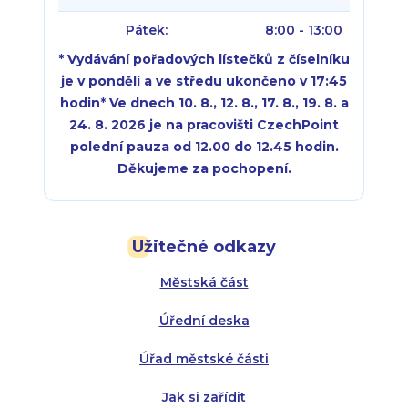
Pátek:
8:00 - 13:00
* Vydávání pořadových lístečků z číselníku
je v pondělí a ve středu ukončeno v 17:45
hodin
*
Ve dnech 10. 8., 12. 8., 17. 8., 19. 8. a
24. 8. 2026 je na pracovišti CzechPoint
polední pauza od 12.00 do 12.45 hodin.
Děkujeme za pochopení.
Pondělí:
Pondělí:
8:00 - 18:00
8:00 - 18:00
Užitečné odkazy
Úterý:
Úterý:
8:00 - 16:00
8:00 - 13:00
Městská část
Středa:
Středa:
8:00 - 18:00
8:00 - 18:00
Úřední deska
Čtvrtek:
Čtvrtek:
8:00 - 16:00
8:00 - 13:00
Úřad městské části
Pátek:
8:00 - 14:30
Jak si zařídit