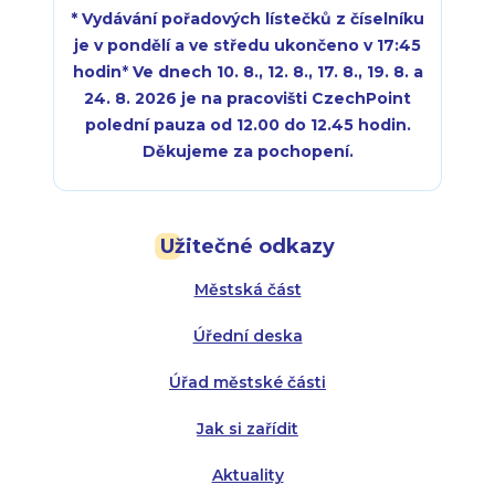
* Vydávání pořadových lístečků z číselníku
je v pondělí a ve středu ukončeno v 17:45
hodin
*
Ve dnech 10. 8., 12. 8., 17. 8., 19. 8. a
24. 8. 2026 je na pracovišti CzechPoint
polední pauza od 12.00 do 12.45 hodin.
Děkujeme za pochopení.
Pondělí:
Pondělí:
8:00 - 18:00
8:00 - 18:00
Užitečné odkazy
Úterý:
Úterý:
8:00 - 16:00
8:00 - 13:00
Městská část
Středa:
Středa:
8:00 - 18:00
8:00 - 18:00
Úřední deska
Čtvrtek:
Čtvrtek:
8:00 - 16:00
8:00 - 13:00
Úřad městské části
Pátek:
8:00 - 14:30
Jak si zařídit
Aktuality